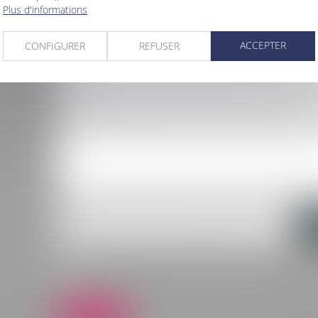
Plus d'informations
ACCEPTER
CONFIGURER
REFUSER
on
nnées
J'accepte que les informations saisies soient traitées info
AVOCATS et l'hébergeur du présent site dans le cadre de m
relation avec ADK AVOCATS qui peut en découler.
Envoyer