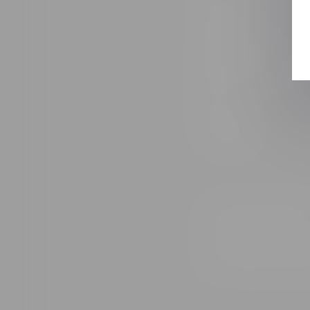
Prénom
Adresse e-mail
Tél
Message
Code de vérificati
Utilisation des do