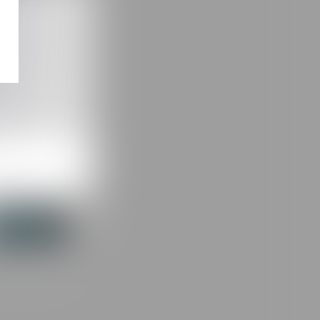
rmatiquement par ADK
a demande et de la