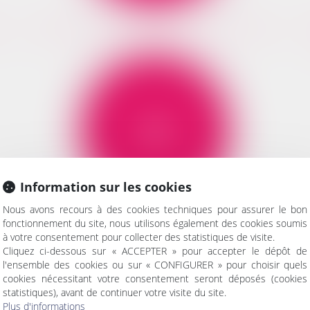
S
RESPONSABILITÉ CIVILE ET DROIT DES
F
ASSURANCES
Information sur les cookies
Nous avons recours à des cookies techniques pour assurer le bon
fonctionnement du site, nous utilisons également des cookies soumis
POSTULATION ET REPRÉSENTATION DEVANT
à votre consentement pour collecter des statistiques de visite.
LA COUR D'APPEL
Cliquez ci-dessous sur « ACCEPTER » pour accepter le dépôt de
l'ensemble des cookies ou sur « CONFIGURER » pour choisir quels
cookies nécessitant votre consentement seront déposés (cookies
statistiques), avant de continuer votre visite du site.
Plus d'informations