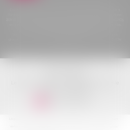
Conformément à la loi n°78-17 du 6 janvier 1978 modifiée relative à
l'informatique, aux fichiers et aux libertés, et au règlement européen
2016/679, dit Règlement Général sur la Protection des Données (RGPD),
vous disposez d'un droit d'accès, de rectification, de suppression des
informations qui vous concernent.
Vous pouvez exercer vos droits en vous adressant à : ADK Société
d'avocats, Le Britannia - Bât. A - 20 Bd Eugène Deruelle 69432 LYON
Cedex 03
ADK AVOCATS
Le Britannia - Bât. A - 20 Bd Eugène Deruelle
69432 LYON Cedex 03
NOUS CONTACTER
L'équipe
Nos compétences
Ventes immobilières
Les actus
Contact
Veille juridique
Actualités du cabinet
Plan du site
Mentions légales