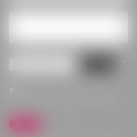
Message
Code de vérification
Utilisation des données
J'accepte que les informations saisies soient traitées
informatiquement par ADK AVOCATS et l'hébergeur du
présent site dans le cadre de ma demande et de la relation avec
ADK AVOCATS qui peut en découler.
Envoyer
* Les champs suivis d'un astérisque sont obligatoires.