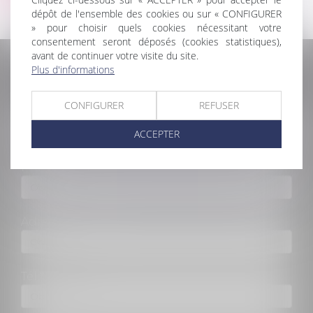
dépôt de l'ensemble des cookies ou sur « CONFIGURER
» pour choisir quels cookies nécessitant votre
consentement seront déposés (cookies statistiques),
avant de continuer votre visite du site.
CONTACTER BERTRAND VIGIÉ
Plus d'informations
CONFIGURER
REFUSER
Nom
ACCEPTER
Prénom
Adresse e-mail
Tél