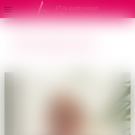
Ouvrir
le
Vous êtes ici :
L'équipe
Bertrand Vigié
menu
BERTRAND VIGIÉ
COLLABORATEUR