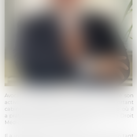
Avocat depuis 1997, Bertrand VIGIÉ a débuté son
activité professionnelle dans un important
cabinet judiciaire lyonnais pluridisciplinaire où il
a pratiqué, durant 15 ans, principalement en Droit
Médical, et Responsabilité Civile.
Il a intégré le cabinet ADK en juillet 2025, en tant