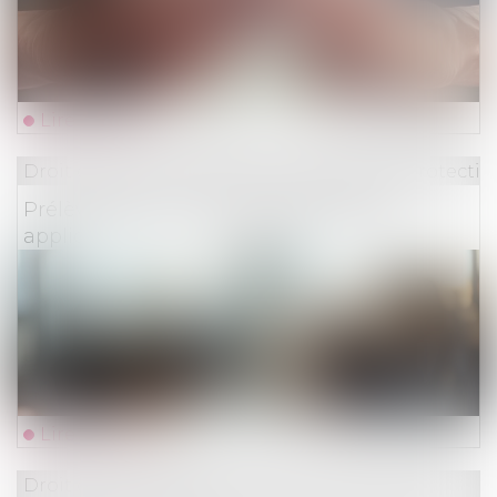
Lire la suite
Droit du travail - Employeurs
/
Droit de la protectio
Prélèvement à la source : l’abattement
applicable aux contrats courts évolue
Lire la suite
Droit des assurances