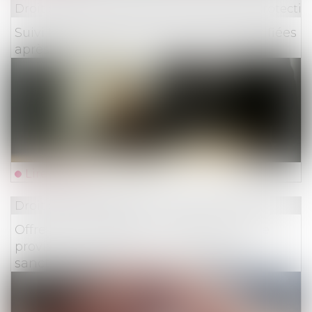
Droit du travail - Employeurs
/
Droit de la protectio
Suivi DSN : consultez les anomalies rectifiées
après substitution
Lire la suite
Droit des assurances
Offre provisionnelle : le versement d'une
provision ne suffit pas à échapper à la
sanction du doublement des intérêts