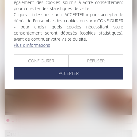
également des cookies soumis à votre consentement
pour collecter des statistiques de visite.
Cliquez ci-dessous sur « ACCEPTER » pour accepter le
dépôt de l'ensemble des cookies ou sur « CONFIGURER
Lire la suite
» pour choisir quels cookies nécessitant votre
consentement seront déposés (cookies statistiques),
avant de continuer votre visite du site.
Droit du travail - Employeurs
/
Droit de la protectio
Plus d'informations
Compte professionnel de prévention : 10
chroniques audio pour mieux comprendre
CONFIGURER
REFUSER
ses droits
ACCEPTER
Lire la suite
Droit des assurances