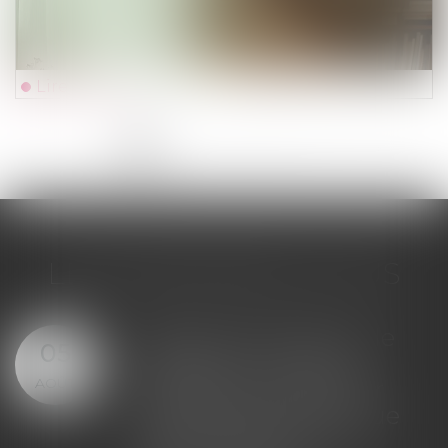
Lire la suite
<<
<
1
2
3
4
5
6
7
...
>
>>
LES DERNIÈRES ACTUS
e
Offre provisionnelle : le
29
versement d'une
JUIL.
provision ne suffit pas à
e
échapper à la sanction
du doublement des