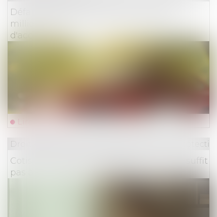
Défaut d'assurance routière : plus de 132
millions d'euros versés aux victimes
d'accidents
Lire la suite
Droit du travail - Employeurs
/
Droit de la protectio
Cotisations AT/MP : contester le taux ne suffit
pas à contester le classement