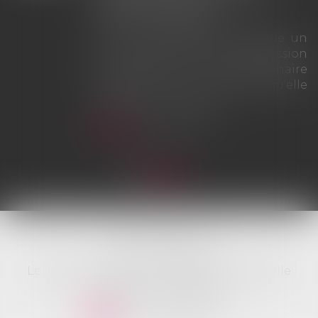
intérêts
le un
La Cour de cassation rappelle qu
ssion
le simple versement d'un
aire
provision ne saurait tenir lie
'elle
d'offre provisionnell
d'indemnisation au sens de
articles L. 211-9 et L. 211-13 du Co
des assurances. À défaut d'un
véritable offre présentée dans le
huit mois suivant l'accident
l'assureur s'expose à la sanction ...
Lire la suite
ADK AVOCATS
Le Britannia - Bât. A - 20 Bd Eugène Deruelle
69432 LYON Cedex 03
NOUS CONTACTER