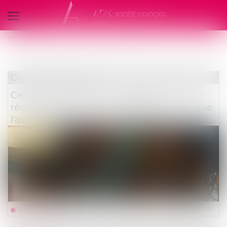
Ouvrir
le
Vous êtes ici :
Politique de cookies
Tous les articles
menu
Droit des assurances
Cession de créance : le réparateur ne peut
réclamer à l'assureur davantage que ce que
l'assuré pouvait lui-même obtenir
Lire la suite