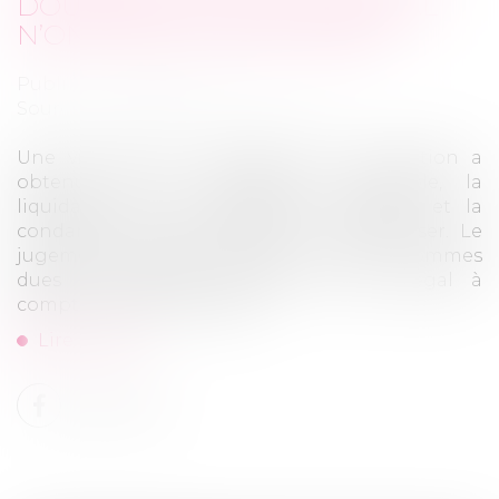
DOUBLEMENT DU TAUX LÉGAL
N’ONT PAS LE MÊME OBJET
Publié le :
01/07/2026
Source :
www.lemag-juridique.com
Une victime d’un accident de la circulation a
obtenu, par un jugement irrévocable, la
liquidation de ses préjudices corporels et la
condamnation de l’assureur à l’indemniser. Le
jugement a également prévu que les sommes
dues produiraient intérêts au taux légal à
compter du 21 juillet 2020...
Lire la suite