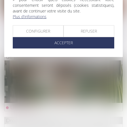
consentement seront déposés (cookies statistiques),
avant de continuer votre visite du site.
Plus d'informations
Lire la suite
CONFIGURER
REFUSER
Droit du travail - Employeurs
/
Droit de la protectio
ACCEPTER
Congé supplémentaire de naissance :
précisions réglementaires sur les conditions
de prise du congé
Lire la suite
Droit des assurances