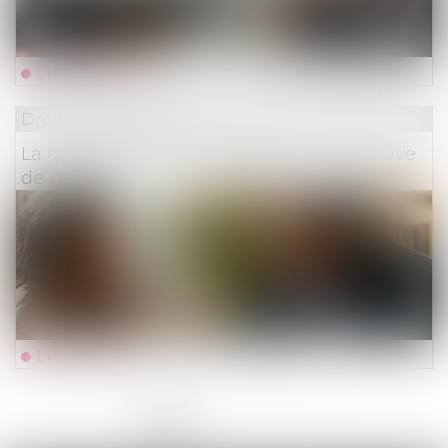
Lire la suite
Droit des assurances
La qualité à agir du souscripteur à l’épreuve
de l’assurance pour compte
Lire la suite
<<
<
1
2
3
4
5
6
7
...
>
>>