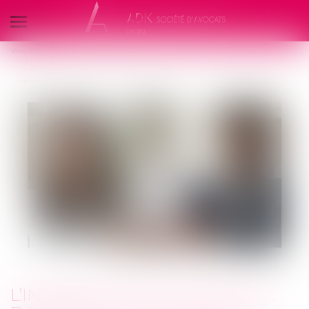
Ouvrir
le
Vous êtes ici :
Politique de cookies
menu
L’intérêt au taux légal et le doublement du taux légal n’ont pas le
même objet
L’INTÉRÊT AU TAUX LÉGAL ET LE