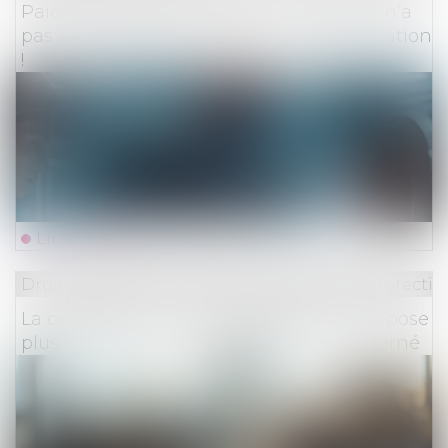
Paiement indu de l’assureur : la victime n’a
pas à restituer les provisions d’indemnisation
!
Lire la suite
Droit du travail - Employeurs
/
Droit de la protectio
La contestation d’un redressement n’impose
plus l’appel en cause du dirigeant concerné