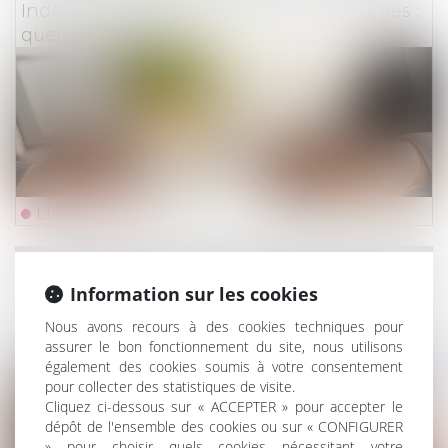
Indemnisation des catastrophes naturelles :
quelle assurabilité ?
Lire la suite
Droit du travail - Employeurs
/
Droit de la protectio
Information sur les cookies
Un employeur peut-il licencier une salariée
qui ne lui a pas indiqué qu'elle était enceinte
Nous avons recours à des cookies techniques pour
?
assurer le bon fonctionnement du site, nous utilisons
également des cookies soumis à votre consentement
pour collecter des statistiques de visite.
Cliquez ci-dessous sur « ACCEPTER » pour accepter le
dépôt de l'ensemble des cookies ou sur « CONFIGURER
» pour choisir quels cookies nécessitant votre