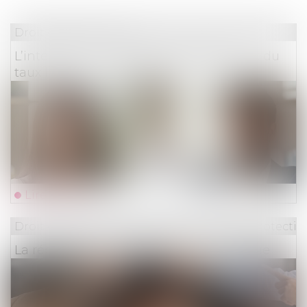
Droit des assurances
L’intérêt au taux légal et le doublement du
taux légal n’ont pas le même objet
Lire la suite
Droit du travail - Employeurs
/
Droit de la protectio
La réduction générale dégressive unique