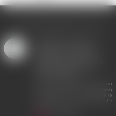
LES DERNIÈRES ACTUS
Offre provisionnelle : le
29
versement d'une
JUIL.
provision ne suffit pas à
échapper à la sanction
du doublement des
intérêts
La Cour de cassation rappelle que
le simple versement d'une
provision ne saurait tenir lieu
d'offre provisionnelle
d'indemnisation au sens des
articles L. 211-9 et L. 211-13 du Code