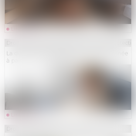
Lire la suite
Droit du travail - Employeurs
/
Droit de la protectio
La durée des arrêts de travail sera plafonnée
à partir du 1er septembre
Lire la suite
Droit des assurances