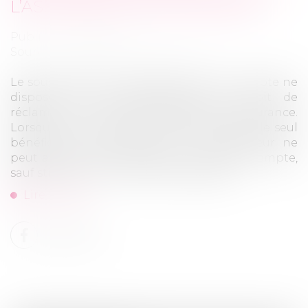
L’ASSURANCE POUR COMPTE
Publié le :
10/06/2026
Source :
www.lemag-juridique.com
Le souscripteur d’une assurance pour compte ne
dispose pas automatiquement du droit de
réclamer à son profit l’indemnité d’assurance.
Lorsque le contrat prévoit que l’assuré est le seul
bénéficiaire de l’indemnité, le souscripteur ne
peut agir en paiement pour son propre compte,
sauf stipulation contractuelle expresse...
Lire la suite