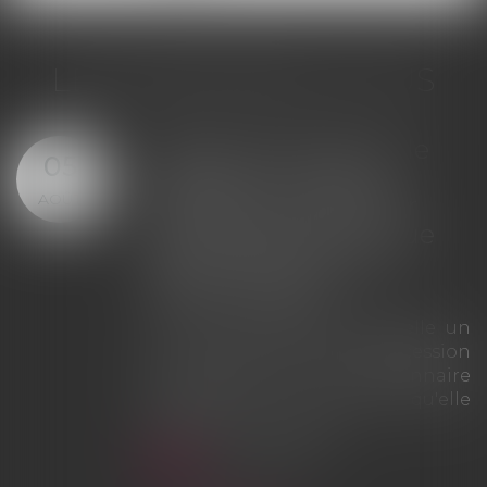
LES DERNIÈRES ACTUS
Offre provisionnelle : le
29
versement d'une
JUIL.
provision ne suffit pas à
échapper à la sanction
du doublement des
intérêts
La Cour de cassation rappelle que
le simple versement d'une
provision ne saurait tenir lieu
d'offre provisionnelle
d'indemnisation au sens des
articles L. 211-9 et L. 211-13 du Code
des assurances. À défaut d'une