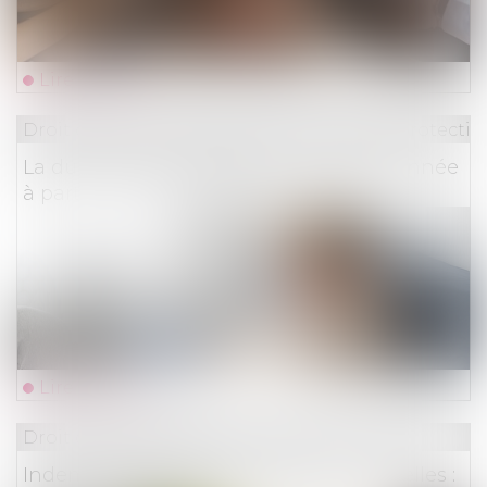
Lire la suite
Droit du travail - Employeurs
/
Droit de la protectio
La durée des arrêts de travail sera plafonnée
à partir du 1er septembre
Lire la suite
Droit des assurances
Indemnisation des catastrophes naturelles :