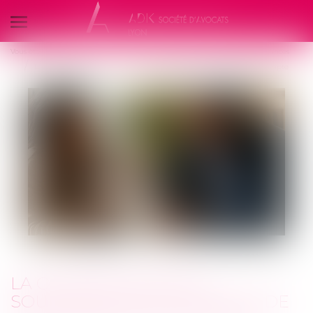
Ouvrir
le
Vous êtes ici :
Nos compétences
Responsabilité Civile et Droit des Assurances
menu
La qualité à agir du souscripteur à l’épreuve de l’assurance pour compte
LA QUALITÉ À AGIR DU
SOUSCRIPTEUR À L’ÉPREUVE DE