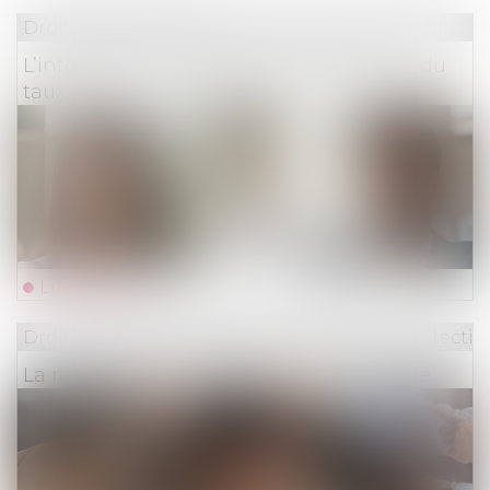
Droit des assurances
L’intérêt au taux légal et le doublement du
taux légal n’ont pas le même objet
Lire la suite
Droit du travail - Employeurs
/
Droit de la protectio
La réduction générale dégressive unique