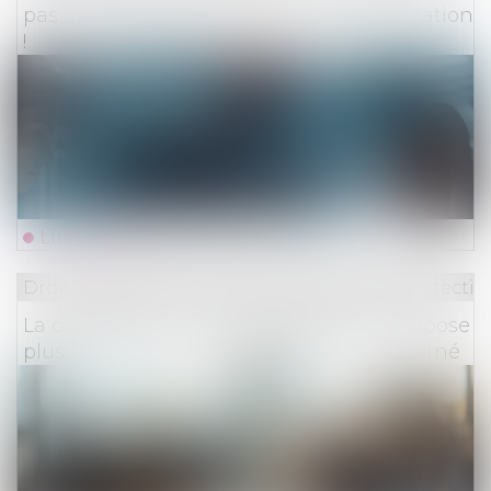
pas à restituer les provisions d’indemnisation
!
Lire la suite
Droit du travail - Employeurs
/
Droit de la protectio
La contestation d’un redressement n’impose
plus l’appel en cause du dirigeant concerné