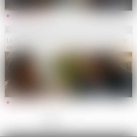
Lire la suite
Droit des assurances
La qualité à agir du souscripteur à l’épreuve
de l’assurance pour compte
Lire la suite
<<
<
1
2
3
4
5
6
7
...
>
>>