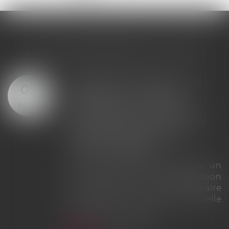
LES DERNIÈRES ACTUS
Offre provisionnelle : le
29
versement d'une
JUIL.
provision ne suffit pas à
échapper à la sanction
du doublement des
intérêts
La Cour de cassation rappelle que
le simple versement d'une
provision ne saurait tenir lieu
d'offre provisionnelle
d'indemnisation au sens des
articles L. 211-9 et L. 211-13 du Code