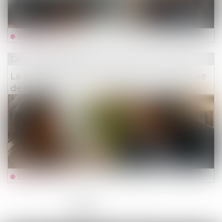
Lire la suite
Droit des assurances
La qualité à agir du souscripteur à l’épreuve
de l’assurance pour compte
Lire la suite
<<
<
1
2
3
4
5
6
7
...
>
>>