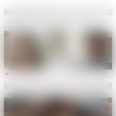
Droit des assurances
L’intérêt au taux légal et le doublement du
taux légal n’ont pas le même objet
Lire la suite
Droit du travail - Employeurs
/
Droit de la protectio
La réduction générale dégressive unique