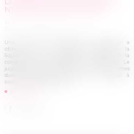
DOUBLEMENT DU TAUX LÉGAL
N’ONT PAS LE MÊME OBJET
Publié le :
01/07/2026
Source :
www.lemag-juridique.com
Une victime d’un accident de la circulation a
obtenu, par un jugement irrévocable, la
liquidation de ses préjudices corporels et la
condamnation de l’assureur à l’indemniser. Le
jugement a également prévu que les sommes
dues produiraient intérêts au taux légal à
compter du 21 juillet 2020...
Lire la suite