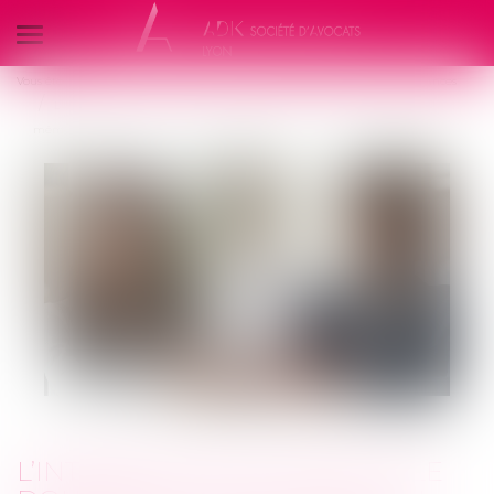
Ouvrir
le
Vous êtes ici :
Nos compétences
Responsabilité Civile et Droit des Assurances
menu
L’intérêt au taux légal et le doublement du taux légal n’ont pas le
même objet
L’INTÉRÊT AU TAUX LÉGAL ET LE