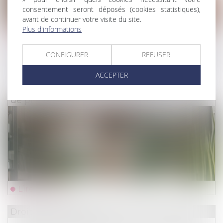
consentement seront déposés (cookies statistiques),
avant de continuer votre visite du site.
Plus d'informations
Lire la suite
CONFIGURER
REFUSER
Droit du travail - Employeurs
/
Droit de la protectio
ACCEPTER
Congé supplémentaire de naissance :
précisions réglementaires sur les conditions
de prise du congé
Lire la suite
Droit des assurances