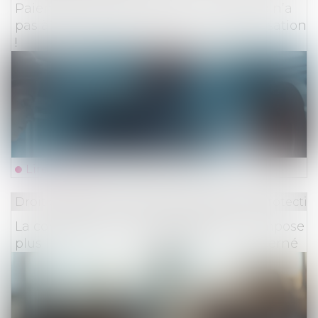
Paiement indu de l’assureur : la victime n’a
pas à restituer les provisions d’indemnisation
!
Lire la suite
Droit du travail - Employeurs
/
Droit de la protectio
La contestation d’un redressement n’impose
plus l’appel en cause du dirigeant concerné