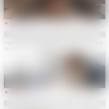
Lire la suite
Droit du travail - Employeurs
/
Droit de la protectio
La durée des arrêts de travail sera plafonnée
à partir du 1er septembre
Lire la suite
Droit des assurances