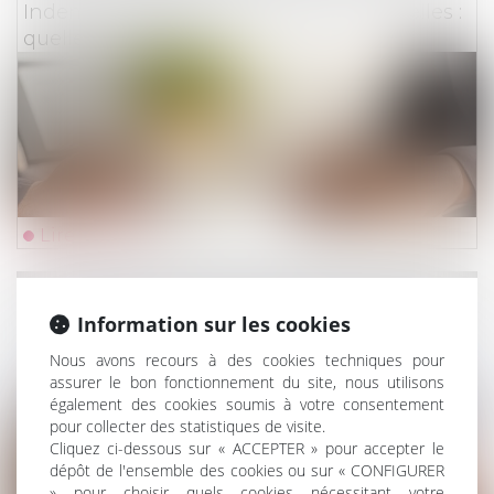
Indemnisation des catastrophes naturelles :
quelle assurabilité ?
Lire la suite
Droit du travail - Employeurs
/
Droit de la protectio
Information sur les cookies
Un employeur peut-il licencier une salariée
qui ne lui a pas indiqué qu'elle était enceinte
Nous avons recours à des cookies techniques pour
?
assurer le bon fonctionnement du site, nous utilisons
également des cookies soumis à votre consentement
pour collecter des statistiques de visite.
Cliquez ci-dessous sur « ACCEPTER » pour accepter le
dépôt de l'ensemble des cookies ou sur « CONFIGURER
» pour choisir quels cookies nécessitant votre