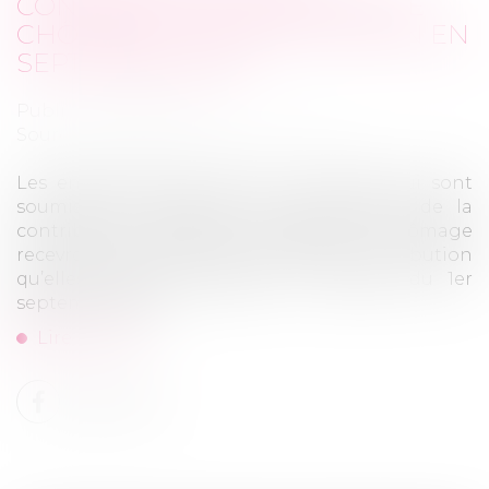
CONTRIBUTION D’ASSURANCE
CHÔMAGE : UNE APPLICATION EN
SEPTEMBRE 2022
Publié le :
18/08/2022
Source :
cabinet-rs.expert-infos.com
Les entreprises d’au moins 11 salariés qui sont
soumises au dispositif de bonus-malus de la
contribution patronale d‘assurance chômage
recevront bientôt le taux modulé de contribution
qu’elles devront appliquer à compter du 1er
septembre 2022.
Lire la suite