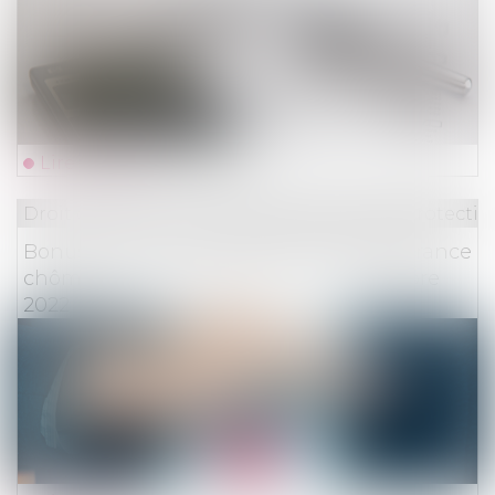
Lire la suite
Droit du travail - Employeurs
/
Droit de la protectio
Bonus-malus sur la contribution d’assurance
chômage : une application en septembre
2022