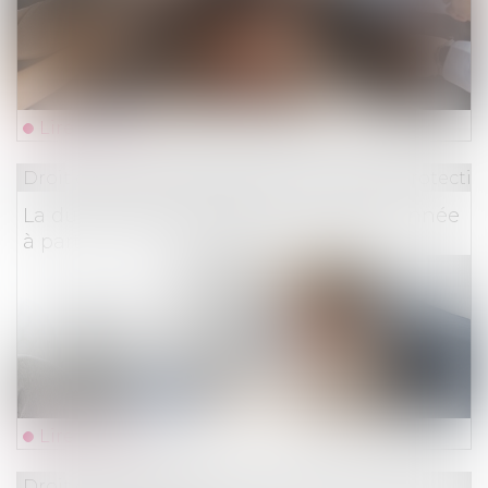
Lire la suite
Droit du travail - Employeurs
/
Droit de la protectio
La durée des arrêts de travail sera plafonnée
à partir du 1er septembre
Lire la suite
Droit des assurances