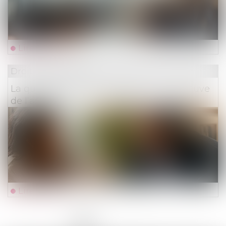
Lire la suite
Droit des assurances
La qualité à agir du souscripteur à l’épreuve
de l’assurance pour compte
Lire la suite
<<
<
1
2
3
4
5
6
7
...
>
>>