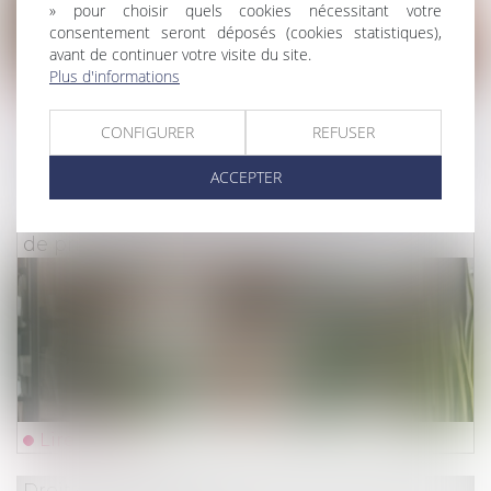
» pour choisir quels cookies nécessitant votre
consentement seront déposés (cookies statistiques),
avant de continuer votre visite du site.
Plus d'informations
Lire la suite
CONFIGURER
REFUSER
Droit du travail - Employeurs
/
Droit de la protectio
ACCEPTER
Congé supplémentaire de naissance :
précisions réglementaires sur les conditions
de prise du congé
Lire la suite
Droit des assurances