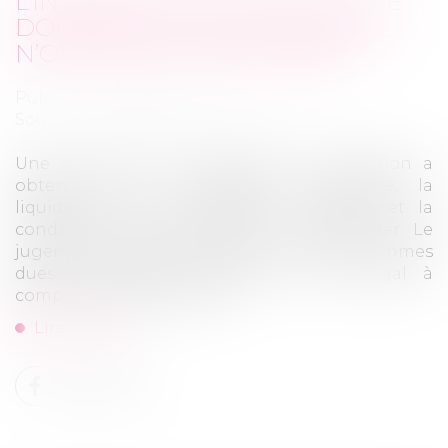
L’INTÉRÊT AU TAUX LÉGAL ET LE
DOUBLEMENT DU TAUX LÉGAL
N’ONT PAS LE MÊME OBJET
Publié le :
01/07/2026
Source :
www.lemag-juridique.com
Une victime d’un accident de la circulation a
obtenu, par un jugement irrévocable, la
liquidation de ses préjudices corporels et la
condamnation de l’assureur à l’indemniser. Le
jugement a également prévu que les sommes
dues produiraient intérêts au taux légal à
compter du 21 juillet 2020...
Lire la suite