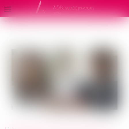
Ouvrir
le
Vous êtes ici :
Nos compétences
menu
Faute inexcusable des employeurs et Droit du Dommage Corporel
L’intérêt au taux légal et le doublement du taux légal n’ont pas le
même objet