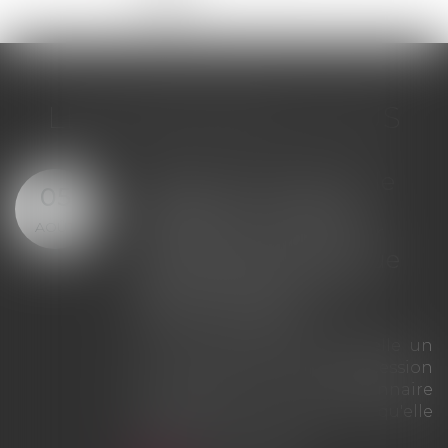
LES DERNIÈRES ACTUS
Offre provisionnelle : le
29
versement d'une
JUIL.
provision ne suffit pas à
échapper à la sanction
du doublement des
intérêts
La Cour de cassation rappelle que
le simple versement d'une
provision ne saurait tenir lieu
d'offre provisionnelle
d'indemnisation au sens des