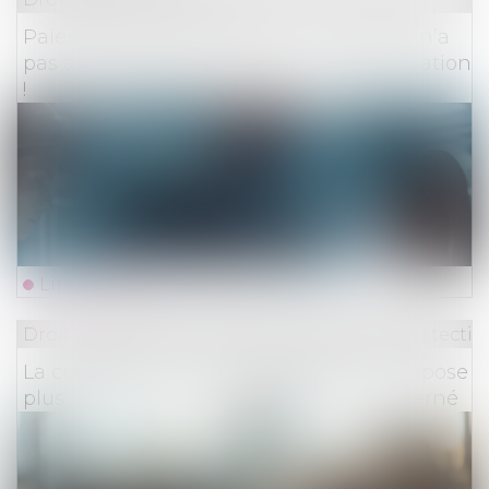
Paiement indu de l’assureur : la victime n’a
pas à restituer les provisions d’indemnisation
!
Lire la suite
Droit du travail - Employeurs
/
Droit de la protectio
La contestation d’un redressement n’impose
plus l’appel en cause du dirigeant concerné