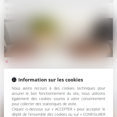
Indemnisation des catastrophes naturelles :
quelle assurabilité ?
Lire la suite
Droit du travail - Employeurs
/
Droit de la protectio
Information sur les cookies
Un employeur peut-il licencier une salariée
Nous avons recours à des cookies techniques pour
qui ne lui a pas indiqué qu'elle était enceinte
assurer le bon fonctionnement du site, nous utilisons
?
également des cookies soumis à votre consentement
pour collecter des statistiques de visite.
Cliquez ci-dessous sur « ACCEPTER » pour accepter le
dépôt de l'ensemble des cookies ou sur « CONFIGURER