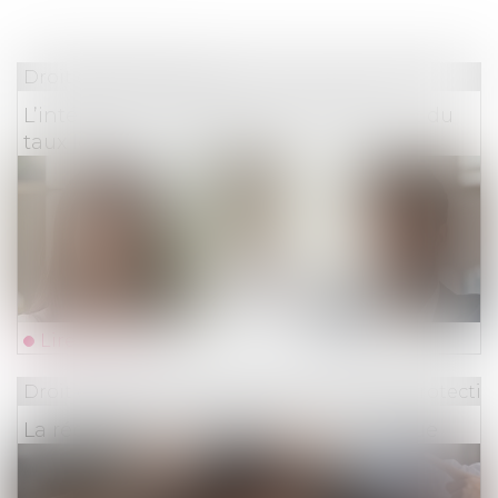
Droit des assurances
L’intérêt au taux légal et le doublement du
taux légal n’ont pas le même objet
Lire la suite
Droit du travail - Employeurs
/
Droit de la protectio
La réduction générale dégressive unique