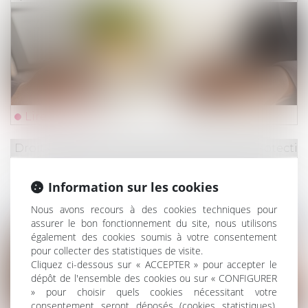
Lire la suite
Droit du travail - Employeurs
/
Droit de la protectio
Un employeur peut-il licencier une salariée
Information sur les cookies
qui ne lui a pas indiqué qu'elle était enceinte
?
Nous avons recours à des cookies techniques pour
assurer le bon fonctionnement du site, nous utilisons
également des cookies soumis à votre consentement
pour collecter des statistiques de visite.
Cliquez ci-dessous sur « ACCEPTER » pour accepter le
dépôt de l'ensemble des cookies ou sur « CONFIGURER
» pour choisir quels cookies nécessitant votre
consentement seront déposés (cookies statistiques),