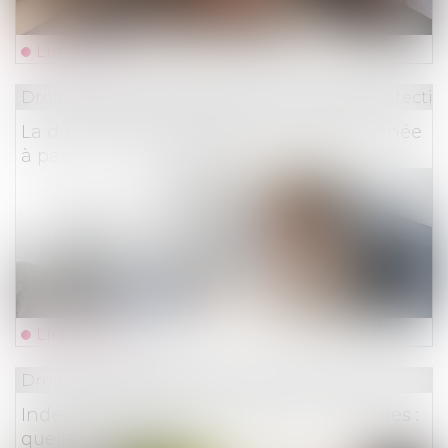
Lire la suite
Droit du travail - Employeurs
/
Droit de la protectio
La durée des arrêts de travail sera plafonnée
à partir du 1er septembre
Lire la suite
Droit des assurances
Indemnisation des catastrophes naturelles :
quelle assurabilité ?