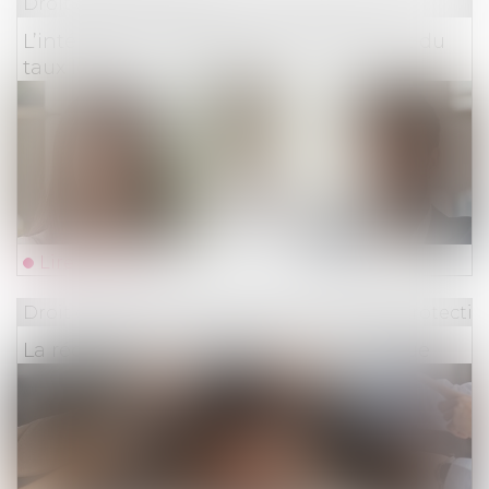
Droit des assurances
L’intérêt au taux légal et le doublement du
taux légal n’ont pas le même objet
Lire la suite
Droit du travail - Employeurs
/
Droit de la protectio
La réduction générale dégressive unique