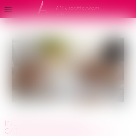
Ouvrir
le
Vous êtes ici :
L'équipe
Margo BERTHEAS
menu
Indemnisation des catastrophes naturelles : quelle assurabilité ?
INDEMNISATION DES
CATASTROPHES NATURELLES :