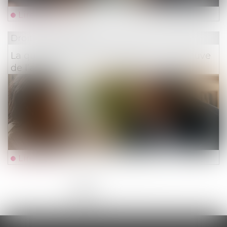
Lire la suite
Droit des assurances
La qualité à agir du souscripteur à l’épreuve
de l’assurance pour compte
Lire la suite
<<
<
1
2
3
4
5
6
7
...
>
>>