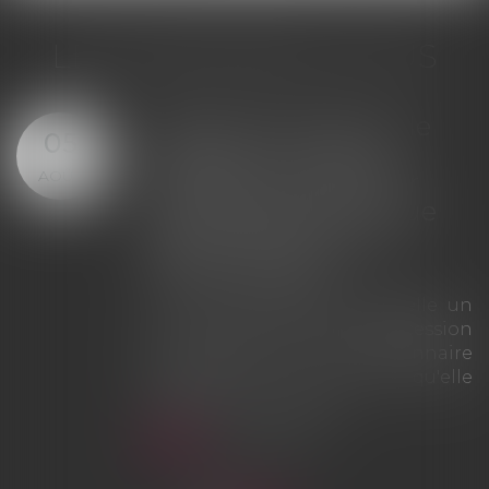
LES DERNIÈRES ACTUS
Offre provisionnelle : le
29
versement d'une
JUIL.
provision ne suffit pas à
échapper à la sanction
du doublement des
intérêts
La Cour de cassation rappelle que
le simple versement d'une
provision ne saurait tenir lieu
d'offre provisionnelle
d'indemnisation au sens des
articles L. 211-9 et L. 211-13 du Code
des assurances. À défaut d'une
véritable offre présentée dans les