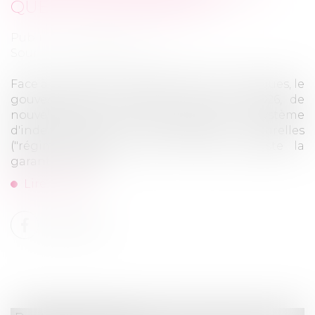
QUELLE ASSURABILITÉ ?
Publié le :
25/06/2026
Source :
www.vie-publique.fr
Face à la multiplication des risques climatiques, le
gouvernement a présenté, le 15 juin 2026, de
nouvelles mesures pour pérenniser le système
d'indemnisation des catastrophes naturelles
("régime CatNat"). Mais en quoi consiste la
garantie CatNat...
Lire la suite