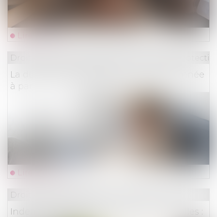
Lire la suite
Droit du travail - Employeurs
/
Droit de la protectio
La durée des arrêts de travail sera plafonnée
à partir du 1er septembre
Lire la suite
Droit des assurances
Indemnisation des catastrophes naturelles :