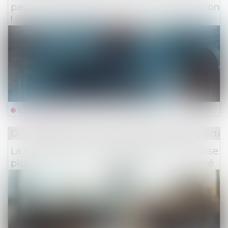
pas à restituer les provisions d’indemnisation
!
Lire la suite
Droit du travail - Employeurs
/
Droit de la protectio
La contestation d’un redressement n’impose
plus l’appel en cause du dirigeant concerné