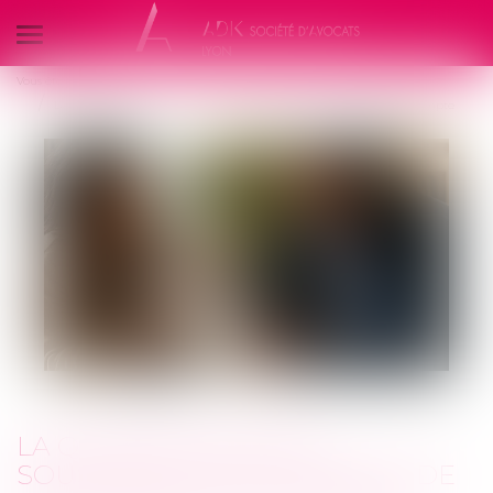
Ouvrir
le
Vous êtes ici :
L'équipe
Bertrand Vigié
menu
La qualité à agir du souscripteur à l’épreuve de l’assurance pour compte
LA QUALITÉ À AGIR DU
SOUSCRIPTEUR À L’ÉPREUVE DE