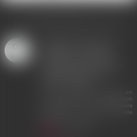
LES DERNIÈRES ACTUS
Offre provisionnelle : le
29
versement d'une
JUIL.
provision ne suffit pas à
échapper à la sanction
du doublement des
intérêts
La Cour de cassation rappelle que
le simple versement d'une
provision ne saurait tenir lieu
d'offre provisionnelle
d'indemnisation au sens des
articles L. 211-9 et L. 211-13 du Code
des assurances. À défaut d'une