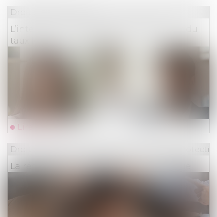
Droit des assurances
L’intérêt au taux légal et le doublement du
taux légal n’ont pas le même objet
Lire la suite
Droit du travail - Employeurs
/
Droit de la protectio
La réduction générale dégressive unique