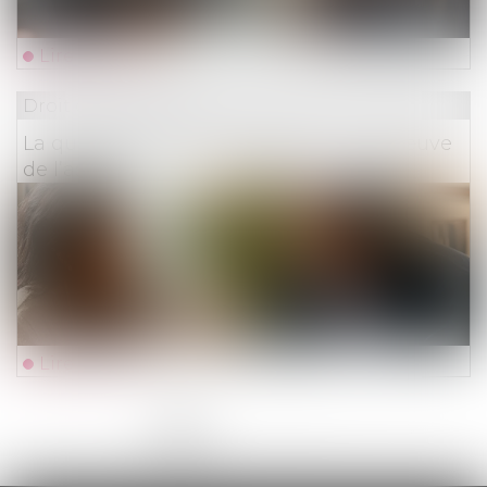
Lire la suite
Droit des assurances
La qualité à agir du souscripteur à l’épreuve
de l’assurance pour compte
Lire la suite
<<
<
1
2
3
4
5
6
7
...
>
>>