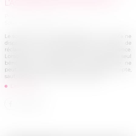
L’ASSURANCE POUR COMPTE
Publié le :
10/06/2026
Source :
www.lemag-juridique.com
Le souscripteur d’une assurance pour compte ne
dispose pas automatiquement du droit de
réclamer à son profit l’indemnité d’assurance.
Lorsque le contrat prévoit que l’assuré est le seul
bénéficiaire de l’indemnité, le souscripteur ne
peut agir en paiement pour son propre compte,
sauf stipulation contractuelle expresse...
Lire la suite