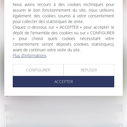
Nous avons recours à des cookies techniques pour
Lire la suite
assurer le bon fonctionnement du site, nous utilisons
également des cookies soumis à votre consentement
Droit du travail - Employeurs
/
Droit de la protectio
pour collecter des statistiques de visite.
Cliquez ci-dessous sur « ACCEPTER » pour accepter le
Congé supplémentaire de naissance :
dépôt de l'ensemble des cookies ou sur « CONFIGURER
précisions réglementaires sur les conditions
» pour choisir quels cookies nécessitant votre
consentement seront déposés (cookies statistiques),
de prise du congé
avant de continuer votre visite du site.
Plus d'informations
CONFIGURER
REFUSER
ACCEPTER
Lire la suite
Droit des assurances
Paiement indu de l’assureur : la victime n’a
pas à restituer les provisions d’indemnisation