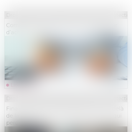
Droit du travail - Employeurs
/
Droit de la protectio
Comment transformer les RTT en pouvoir
d’achat ?
Lire la suite
Droit du travail - Employeurs
/
Droit de la protectio
Financement de la sécurité sociale : au-delà
de la crise sanitaire, des déficits sociaux qui
perdurent