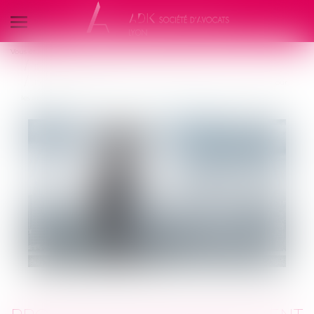
Ouvrir
le
Vous êtes ici :
Accueil
Droit du travail - Employeurs
menu
Droit de la protection sociale
Projet de loi de financement de la Sécurité sociale : les nouveautés pour
les employeurs