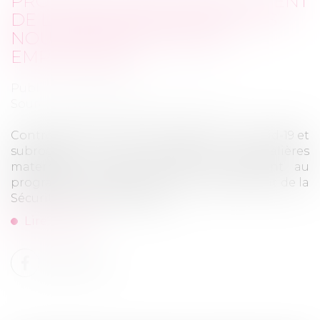
PROJET DE LOI DE FINANCEMENT
DE LA SÉCURITÉ SOCIALE : LES
NOUVEAUTÉS POUR LES
EMPLOYEURS
Publié le :
12/10/2022
Source :
cabinet-rs.expert-infos.com
Contrôle Urssaf, arrêts de travail liés au Covid-19 et
subrogation des indemnités journalières
maternité et paternité sont notamment au
programme du projet de loi de financement de la
Sécurité sociale pour 2023...
Lire la suite