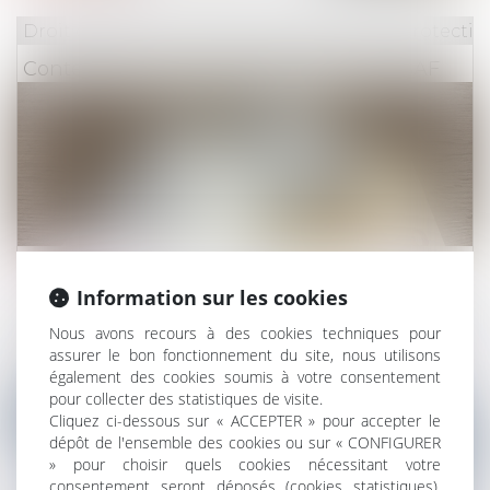
Droit du travail - Employeurs
/
Droit de la protectio
Contestation de la contrainte de l’URSSAF
Lire la suite
Information sur les cookies
Droit du travail - Employeurs
/
Droit de la protectio
Nous avons recours à des cookies techniques pour
Projet de loi de financement de la Sécurité
assurer le bon fonctionnement du site, nous utilisons
également des cookies soumis à votre consentement
sociale : les nouveautés pour les employeurs
pour collecter des statistiques de visite.
Cliquez ci-dessous sur « ACCEPTER » pour accepter le
dépôt de l'ensemble des cookies ou sur « CONFIGURER
» pour choisir quels cookies nécessitant votre
consentement seront déposés (cookies statistiques),