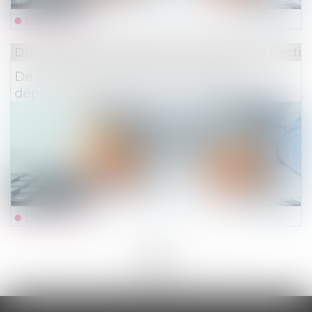
Lire la suite
Droit du travail - Employeurs
/
Droit de la protectio
De nouvelles mesures pour faciliter le
déploiement de l'épargne salariale
Lire la suite
<<
<
...
9
10
11
12
13
14
15
...
>
>>