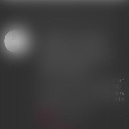
LES DERNIÈRES ACTUS
Offre provisionnelle : le
29
versement d'une
JUIL.
provision ne suffit pas à
échapper à la sanction
du doublement des
intérêts
La Cour de cassation rappelle que
le simple versement d'une
provision ne saurait tenir lieu
d'offre provisionnelle
d'indemnisation au sens des
articles L. 211-9 et L. 211-13 du Code
des assurances. À défaut d'une
véritable offre présentée dans les