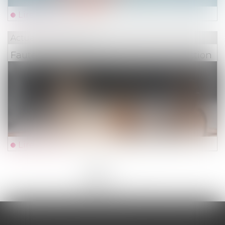
Lire la suite
Actualités du cabinet
Faute inexcusable et prescription de l’action
Lire la suite
<<
<
1
2
3
4
5
6
7
...
>
>>