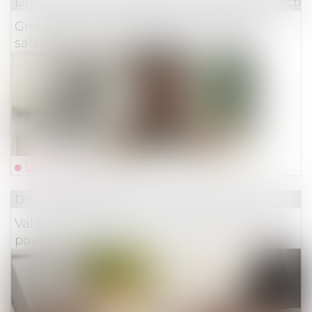
Droit du travail - Employeurs
/
Droit de la protectio
Groupements d’employeurs et portage
salarial : des démarches simplifiées
Lire la suite
Droit des assurances
Valeur en assurance : la définition simple
pour éviter une mauvaise indemnisation