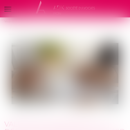
Ouvrir
le
Vous êtes ici :
Accueil
menu
Valeur en assurance : la définition simple pour éviter une mauvaise
indemnisation
VALEUR EN ASSURANCE : LA