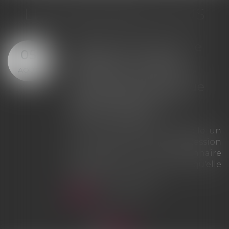
LES DERNIÈRES ACTUS
Offre provisionnelle : le
29
versement d'une
JUIL.
provision ne suffit pas à
échapper à la sanction
du doublement des
intérêts
La Cour de cassation rappelle que
le simple versement d'une
provision ne saurait tenir lieu
d'offre provisionnelle
d'indemnisation au sens des
articles L. 211-9 et L. 211-13 du Code
des assurances. À défaut d'une
véritable offre présentée dans les
huit mois suivant l'accident,