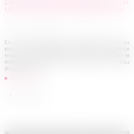
DÉFINITION SIMPLE POUR ÉVITER
UNE MAUVAISE INDEMNISATION
Publié le :
20/05/2026
Source :
www.assureur-conseil-en-ligne.fr
En assurance habitation, en assurance auto ou
pour un objet précieux, la valeur en assurance
n’est pas un détail administratif. Elle sert à fixer le
montant de la prime et surtout le niveau
d’indemnisation ...
Lire la suite