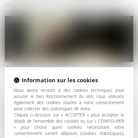
règles de versement et de contrôle des
contributions conventionnelles
Lire la suite
Information sur les cookies
Actualités du cabinet
Nous avons recours à des cookies techniques pour
Droit de timbre de 50 euros
assurer le bon fonctionnement du site, nous utilisons
également des cookies soumis à votre consentement
pour collecter des statistiques de visite.
Cliquez ci-dessous sur « ACCEPTER » pour accepter le
dépôt de l'ensemble des cookies ou sur « CONFIGURER
» pour choisir quels cookies nécessitant votre
consentement seront déposés (cookies statistiques),