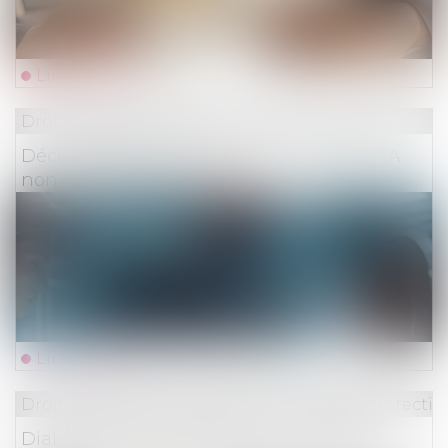
Lire la suite
Droit des assurances
Décret 2026-341 assurance vie : fin des FIA
non réglementés en UC
Lire la suite
Droit du travail - Employeurs
/
Droit de la protectio
Dialogue social et formation : nouvelles