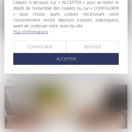
Cliquez ci-dessous sur « ACCEPTER » pour accepter le
dépôt de l'ensemble des cookies ou sur « CONFIGURER
» pour choisir quels cookies nécessitant votre
consentement seront déposés (cookies statistiques),
avant de continuer votre visite du site.
Plus d'informations
Lire la suite
CONFIGURER
REFUSER
Droit des assurances
ACCEPTER
Exécution du même contrat d’assurance :
l’interruption de prescription profite aux
demandes ultérieures