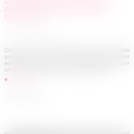
RECOURS FACILITÉ AU C2P ET
AMÉLIORATION DES DROITS
EXISTANTS
Publié le :
23/08/2023
Source :
www.legisocial.fr
Deux décrets du 10 août améliorent le compte
professionnel de prévention (C2P) pour faciliter
son recours, améliorer les droits existants et créer
un droit à la reconversion professionnelle...
Lire la suite