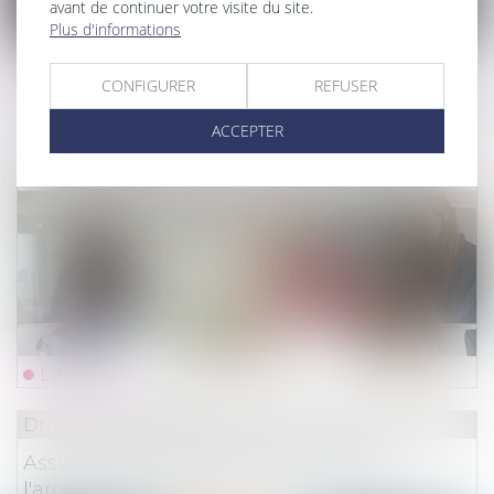
avant de continuer votre visite du site.
Plus d'informations
Lire la suite
CONFIGURER
REFUSER
Droit du travail - Employeurs
/
Droit de la protectio
ACCEPTER
Bons d'achats attribués par le CSe pour la
rentrée scolaire
Lire la suite
Droit des assurances
Assurance de responsabilité civile de
l'architecte : un plafond unique pour un