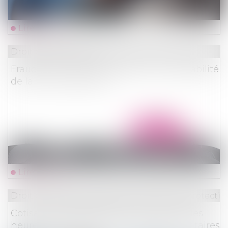
Lire la suite
Droit des assurances
Fraude aux droits de l’assureur et recevabilité
de la tierce opposition
Lire la suite
Droit du travail - Employeurs
/
Droit de la protectio
Cotisations salariales et patronales sur les
heures supplémentaires et complémentaires