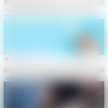
Droit des assurances
Contrat d’assurance : la clause d’exclusion
doit être formelle et limitée
Lire la suite
Droit du travail - Employeurs
/
Droit de la protectio
Réforme des retraites : ce qu'il faut savoir