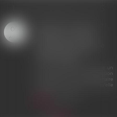
LES DERNIÈRES ACTUS
Offre provisionnelle : le
29
versement d'une
JUIL.
provision ne suffit pas à
échapper à la sanction
du doublement des
intérêts
La Cour de cassation rappelle que
le simple versement d'une
provision ne saurait tenir lieu
d'offre provisionnelle
d'indemnisation au sens des
articles L. 211-9 et L. 211-13 du Code
des assurances. À défaut d'une
véritable offre présentée dans les
huit mois suivant l'accident,