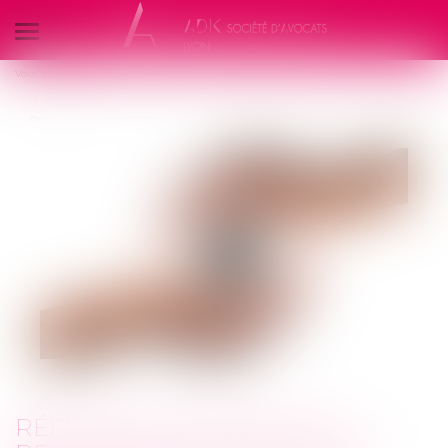
Ouvrir
le
Vous êtes ici :
Accueil
menu
Réforme des retraites : recours facilité au C2P et amélioration des droits
existants
RÉFORME DES RETRAITES :