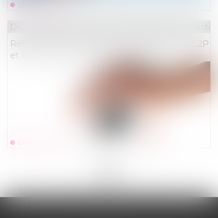
Lire la suite
Droit du travail - Employeurs
/
Droit de la protectio
Réforme des retraites : recours facilité au C2P
et amélioration des droits existants
Lire la suite
<<
<
...
17
18
19
20
21
22
23
...
>
>>