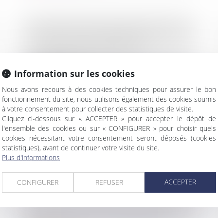
Droit du travail - Employeurs
/
Droit de la protection sociale
Comment calculer l'assiette
minimale des cotisations d'un salarié
bénéficiant d'une DFS ?
Information sur les cookies
Nous avons recours à des cookies techniques pour assurer le bon
fonctionnement du site, nous utilisons également des cookies soumis
à votre consentement pour collecter des statistiques de visite.
Cliquez ci-dessous sur « ACCEPTER » pour accepter le dépôt de
l'ensemble des cookies ou sur « CONFIGURER » pour choisir quels
cookies nécessitant votre consentement seront déposés (cookies
statistiques), avant de continuer votre visite du site.
Lire la suite
Plus d'informations
ACCEPTER
CONFIGURER
REFUSER
Droit du travail - Employeurs
/
Droit de la protection sociale