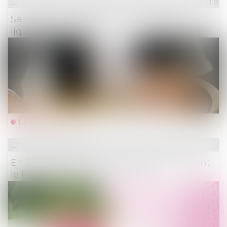
Droit des obligations et des suretés
/
Mesures d'ex
Saisie des rémunérations du débiteur en
liquidation judiciaire
Lire la suite
Droit des assurances
En 2023, le Fonds calamité agricole devient
le Fonds de solidarité nationale