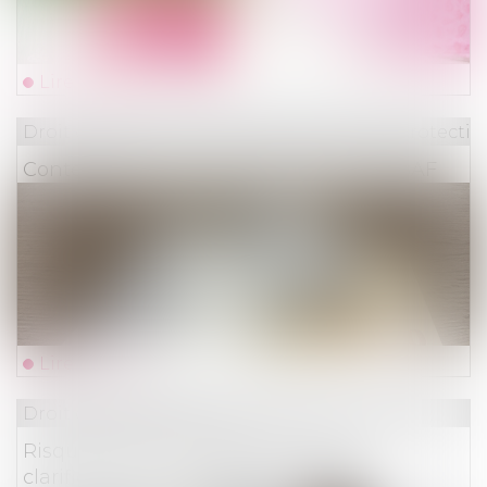
Lire la suite
Droit du travail - Employeurs
/
Droit de la protectio
Contestation de la contrainte de l’URSSAF
Lire la suite
Droit des assurances
Risques cyber : l'ACPR demande la
clarification des garanties