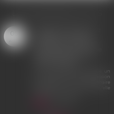
LES DERNIÈRES ACTUS
Offre provisionnelle : le
29
versement d'une
JUIL.
provision ne suffit pas à
échapper à la sanction
du doublement des
intérêts
un
La Cour de cassation rappelle que
on
le simple versement d'une
re
provision ne saurait tenir lieu
le
d'offre provisionnelle
d'indemnisation au sens des
articles L. 211-9 et L. 211-13 du Code
des assurances. À défaut d'une
véritable offre présentée dans les