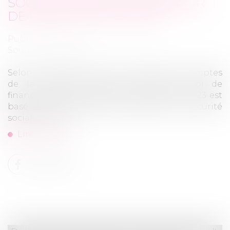
SOCIALE DEVRAIT AUGMENTER
DE PRÈS DE 7 % EN 2023
Publié le :
06/10/2022
Source :
www.efl.fr
Selon le rapport de la commission des comptes
de la sécurité sociale, le projet de loi de
financement de la sécurité sociale pour 2023 est
basé sur une hausse du plafond de la sécurité
sociale de 6,9 %...
Lire la suite