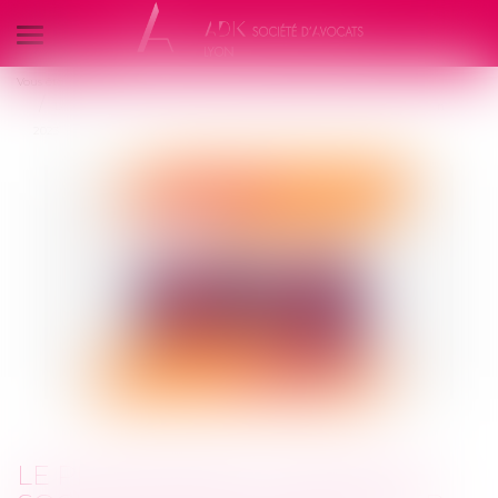
Ouvrir
le
Vous êtes ici :
Accueil
menu
Le plafond de la sécurité sociale devrait augmenter de près de 7 % en
2023
LE PLAFOND DE LA SÉCURITÉ