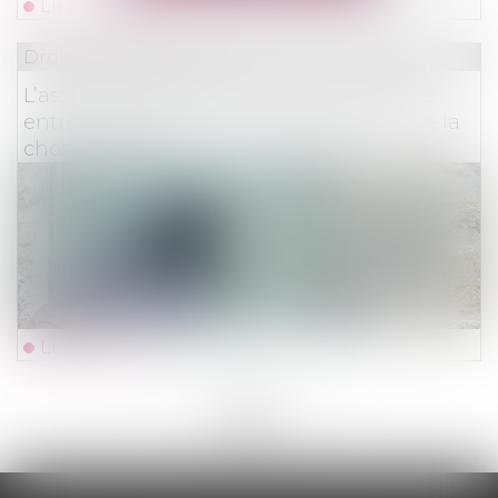
Lire la suite
Droit des assurances
L’assureur est tenu d’indemniser l’assuré
entré frauduleusement en possession de la
chose assurée
Lire la suite
<<
<
...
27
28
29
30
31
32
33
...
>
>>