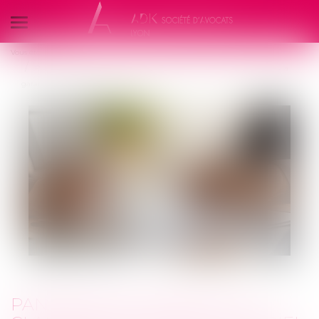
Ouvrir
le
Vous êtes ici :
Accueil
menu
Pandémie de Covid-19 : la clause de dommage matériel ne vide pas la
garantie de sa substance
PANDÉMIE DE COVID-19 : LA