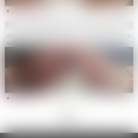
Lire la suite
Droit des assurances
Assurance habitation, auto, complémentaire
santé : comment résilier son contrat ?
Lire la suite
<<
<
1
2
3
4
5
6
7
...
>
>>