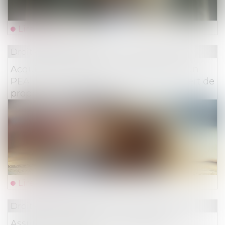
Lire la suite
Droit des assurances
Acquisition d’actions non cotées dans un
PEA : la date à laquelle s’opère le transfert de
propriété est importante
Lire la suite
Droit des assurances
Assurance scolaire : votre assurance