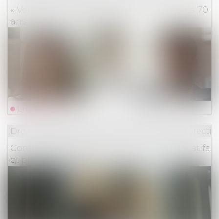
« Verser sur mon assurance vie après mes 70
ans, ça vaut encore le coup ? »
Lire la suite
Droit du travail - Employeurs
/
Droit de la protectio
Contrôle URSSAF : production des justificatifs
et procès équitable