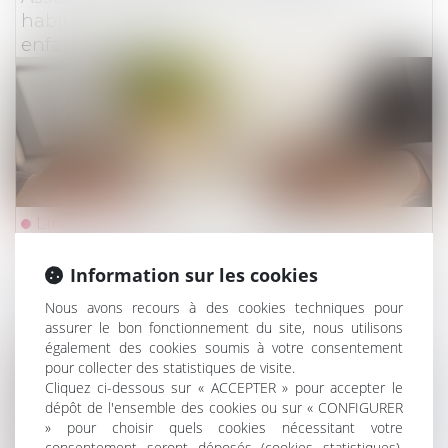
habitation suffit-elle pour protéger votre
enfant à l'école ?
Lire la suite
Droit du travail - Employeurs
/
Droit de la protectio
Information sur les cookies
Deux CDI refusés après un CDD = allocations
Nous avons recours à des cookies techniques pour
chômage supprimées !
assurer le bon fonctionnement du site, nous utilisons
également des cookies soumis à votre consentement
pour collecter des statistiques de visite.
Cliquez ci-dessous sur « ACCEPTER » pour accepter le
dépôt de l'ensemble des cookies ou sur « CONFIGURER
» pour choisir quels cookies nécessitant votre
consentement seront déposés (cookies statistiques),