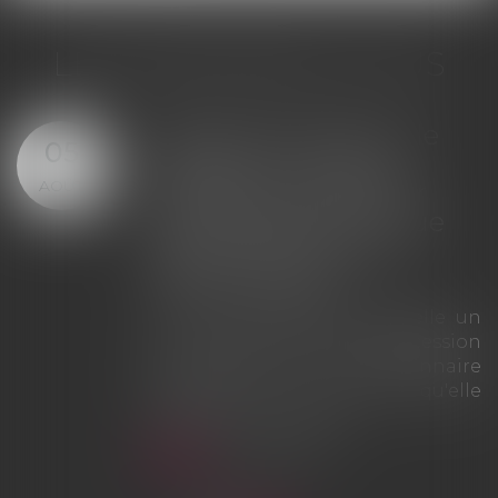
LES DERNIÈRES ACTUS
Offre provisionnelle : le
29
versement d'une
JUIL.
provision ne suffit pas à
échapper à la sanction
du doublement des
intérêts
La Cour de cassation rappelle que
le simple versement d'une
provision ne saurait tenir lieu
d'offre provisionnelle
d'indemnisation au sens des
articles L. 211-9 et L. 211-13 du Code
des assurances. À défaut d'une
véritable offre présentée dans les