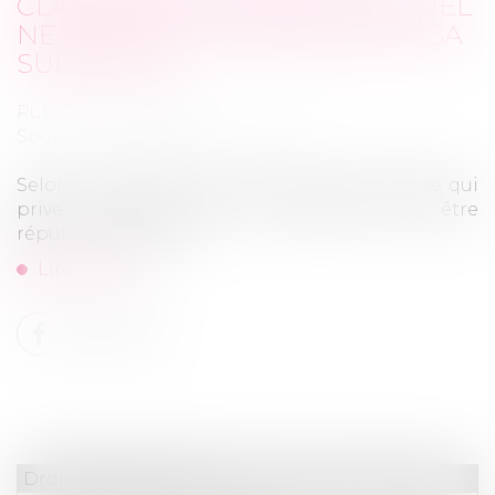
CLAUSE DE DOMMAGE MATÉRIEL
NE VIDE PAS LA GARANTIE DE SA
SUBSTANCE
Publié le :
03/09/2025
Source :
www.lemag-juridique.com
Selon l’article 1170 du Code civil, toute clause qui
prive la garantie de sa substance doit être
réputée non écrite...
Lire la suite
Droit des assurances