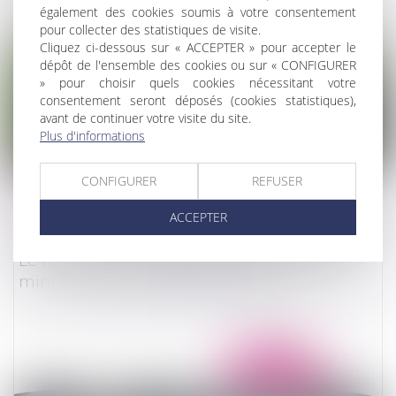
Droit des assurances
également des cookies soumis à votre consentement
pour collecter des statistiques de visite.
Vélo électrique : pas d'obligation d'assurance
Cliquez ci-dessous sur « ACCEPTER » pour accepter le
dépôt de l'ensemble des cookies ou sur « CONFIGURER
» pour choisir quels cookies nécessitant votre
consentement seront déposés (cookies statistiques),
avant de continuer votre visite du site.
Plus d'informations
CONFIGURER
REFUSER
Lire la suite
ACCEPTER
Droit du travail - Employeurs
/
Droit de la protectio
Le mi-temps thérapeutique ne peut pas
minorer la prime de participation