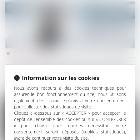
Lire la suite
Droit du travail - Employeurs
/
Droit de la protectio
Information sur les cookies
Comment calculer l'assiette minimale des
cotisations d'un salarié bénéficiant
Nous avons recours à des cookies techniques pour
d'une DFS ?
assurer le bon fonctionnement du site, nous utilisons
également des cookies soumis à votre consentement
pour collecter des statistiques de visite.
Cliquez ci-dessous sur « ACCEPTER » pour accepter le
dépôt de l'ensemble des cookies ou sur « CONFIGURER
» pour choisir quels cookies nécessitant votre
consentement seront déposés (cookies statistiques),
avant de continuer votre visite du site.