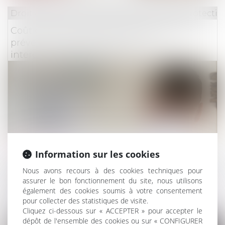
Droit du travail - Employeurs
/
Droit de la protectio
Coût du socle de service des services de
prévention et de santé au travail
interentreprises pour 2025
Lire la suite
Information sur les cookies
Droit des assurances
Nous avons recours à des cookies techniques pour
assurer le bon fonctionnement du site, nous utilisons
Éligibilité des unités de compte en
également des cookies soumis à votre consentement
assurance-vie et conformité des produits
pour collecter des statistiques de visite.
financiers cotés
Cliquez ci-dessous sur « ACCEPTER » pour accepter le
dépôt de l'ensemble des cookies ou sur « CONFIGURER