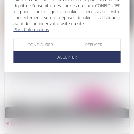
dépôt de l'ensemble des cookies ou sur « CONFIGURER
» pour choisir quels cookies nécessitant votre
consentement seront déposés (cookies statistiques),
avant de continuer votre visite du site.
Plus d'informations
Lire la suite
CONFIGURER
REFUSER
Droit des assurances
ACCEPTER
Assurance vie et modification contractuelles
relatives au taux d'intérêt technique
Lire la suite