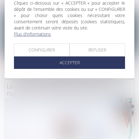
Cliquez ci-dessous sur « ACCEPTER » pour accepter le
délai imparti avant renvoi
dépôt de l'ensemble des cookies ou sur « CONFIGURER
» pour choisir quels cookies nécessitant votre
consentement seront déposés (cookies statistiques),
avant de continuer votre visite du site.
Plus d'informations
CONFIGURER
REFUSER
Lire la suite
ACCEPTER
Droit du travail - Employeurs
/
Droit de la protectio
La contre-visite médicale : comment
l'organiser, quelles conclusions en tirer ?