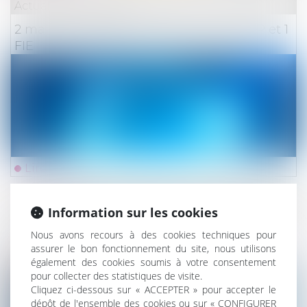
Actualités du cabinet
2 maladies professionnelles, 2 taux d’IPP et 1
FIE
Lire la suite
Droit du travail - Employeurs
/
Droit de la protectio
Information sur les cookies
Les cotisations dues à la Cipav sont
Nous avons recours à des cookies techniques pour
désormais proportionnelles au revenu
assurer le bon fonctionnement du site, nous utilisons
d’activité
également des cookies soumis à votre consentement
pour collecter des statistiques de visite.
Cliquez ci-dessous sur « ACCEPTER » pour accepter le
dépôt de l'ensemble des cookies ou sur « CONFIGURER