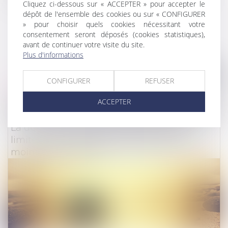
Cliquez ci-dessous sur « ACCEPTER » pour accepter le
dépôt de l'ensemble des cookies ou sur « CONFIGURER
» pour choisir quels cookies nécessitant votre
consentement seront déposés (cookies statistiques),
avant de continuer votre visite du site.
Plus d'informations
CONFIGURER
REFUSER
Lire la suite
ACCEPTER
Droit du travail - Employeurs
/
Droit de la protectio
La durée du contrôle Urssaf est encore
limitée à 3 mois pour les entreprises de
moins de 20 salariés