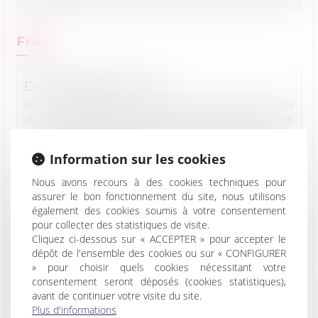
Frais
Droit proportionnel HT
Le Droit proportionnel constitue l'émolument global
auquel l'avocat poursuivant et l'avocat adjudicataire ont
droit. Le calcul du droit proportionnel est assis sur le
prix d'adjudication conformément à l'article A444-191 du
Information sur les cookies
code de Commerce.
Nous avons recours à des cookies techniques pour
assurer le bon fonctionnement du site, nous utilisons
3 812.19
€
également des cookies soumis à votre consentement
pour collecter des statistiques de visite.
TVA sur droit proportionnel
Cliquez ci-dessous sur « ACCEPTER » pour accepter le
762.44
€
dépôt de l'ensemble des cookies ou sur « CONFIGURER
» pour choisir quels cookies nécessitant votre
consentement seront déposés (cookies statistiques),
Droits de mutation
avant de continuer votre visite du site.
Ce sont les droits que vous devrez régler au Trésor
Plus d'informations