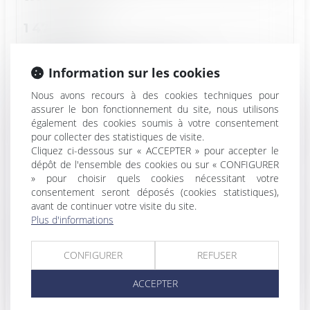
1 472.39
€
TVA sur droit proportionnel
Information sur les cookies
294.48
€
Nous avons recours à des cookies techniques pour
assurer le bon fonctionnement du site, nous utilisons
Droits de mutation
également des cookies soumis à votre consentement
Ce sont les droits que vous devrez régler au Trésor
pour collecter des statistiques de visite.
Cliquez ci-dessous sur « ACCEPTER » pour accepter le
Public une fois l'adjudication devenue définitive.
dépôt de l'ensemble des cookies ou sur « CONFIGURER
» pour choisir quels cookies nécessitant votre
2 903.32
€
consentement seront déposés (cookies statistiques),
avant de continuer votre visite du site.
Provisions sur frais postérieurs à
Plus d'informations
l’adjudication (TTC)
Ces frais correspondent au coût des formalités à la
CONFIGURER
REFUSER
charge de l’adjudicataire (avis de mutation au syndic,
signification éventuelle du jugement d’adjudication,
ACCEPTER
publication du titre de propriété...).