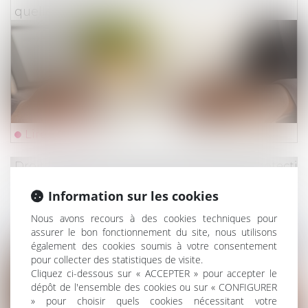
quelle assurabilité ?
Lire la suite
Droit du travail - Employeurs
/
Droit de la protectio
Un employeur peut-il licencier une salariée
Information sur les cookies
qui ne lui a pas indiqué qu'elle était enceinte
Nous avons recours à des cookies techniques pour
?
assurer le bon fonctionnement du site, nous utilisons
également des cookies soumis à votre consentement
pour collecter des statistiques de visite.
Cliquez ci-dessous sur « ACCEPTER » pour accepter le
dépôt de l'ensemble des cookies ou sur « CONFIGURER
» pour choisir quels cookies nécessitant votre