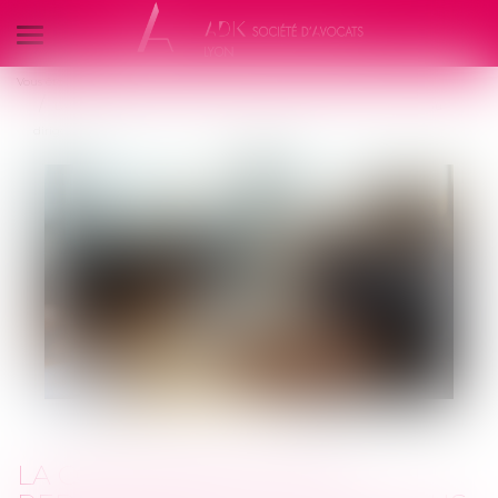
Ouvrir
le
Vous êtes ici :
Les actus
Veille juridique
menu
La contestation d’un redressement n’impose plus l’appel en cause du
dirigeant concerné
LA CONTESTATION D’UN