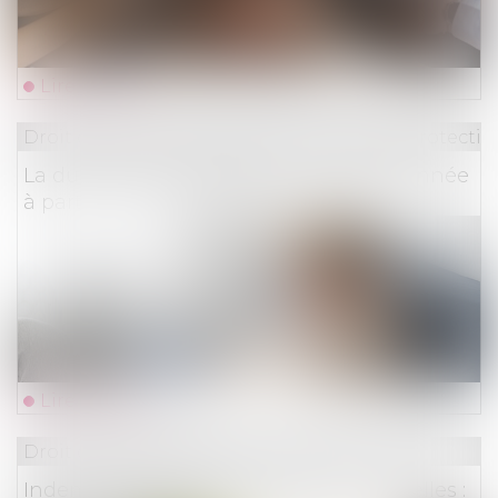
Lire la suite
Droit du travail - Employeurs
/
Droit de la protectio
La durée des arrêts de travail sera plafonnée
à partir du 1er septembre
Lire la suite
Droit des assurances
Indemnisation des catastrophes naturelles :