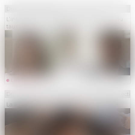
Droit des assurances
L’intérêt au taux légal et le doublement du
taux légal n’ont pas le même objet
Lire la suite
Droit du travail - Employeurs
/
Droit de la protectio
La réduction générale dégressive unique