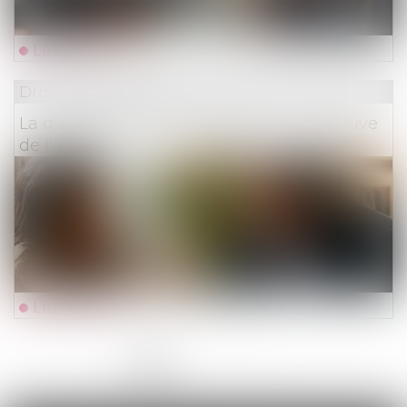
Lire la suite
Droit des assurances
La qualité à agir du souscripteur à l’épreuve
de l’assurance pour compte
Lire la suite
<<
<
1
2
3
4
5
6
7
...
>
>>