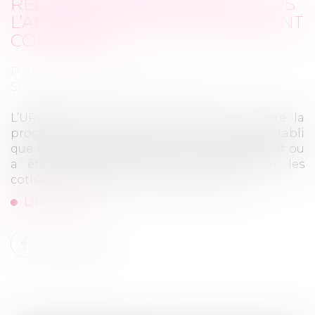
REDRESSEMENT N’IMPOSE PLUS
L’APPEL EN CAUSE DU DIRIGEANT
CONCERNÉ
Publié le :
15/06/2026
Source :
www.lemag-juridique.com
L’URSSAF n’est tenue de mettre en œuvre la
procédure d’abus de droit que lorsqu’il est établi
que l’acte litigieux présente un caractère fictif ou
a été conclu dans le seul but d’éluder les
cotisations sociales. Par ailleurs, le juge ...
Lire la suite