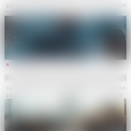
pas à restituer les provisions d’indemnisation
!
Lire la suite
Droit du travail - Employeurs
/
Droit de la protectio
La contestation d’un redressement n’impose
plus l’appel en cause du dirigeant concerné