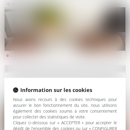
quelle assurabilité ?
Lire la suite
Droit du travail - Employeurs
/
Droit de la protectio
Un employeur peut-il licencier une salariée
qui ne lui a pas indiqué qu'elle était enceinte
Information sur les cookies
?
Nous avons recours à des cookies techniques pour
assurer le bon fonctionnement du site, nous utilisons
également des cookies soumis à votre consentement
pour collecter des statistiques de visite.
Cliquez ci-dessous sur « ACCEPTER » pour accepter le
dépôt de l'ensemble des cookies ou sur « CONFIGURER