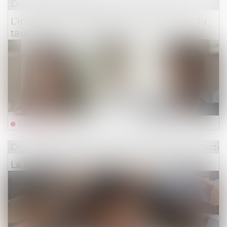
Droit des assurances
L’intérêt au taux légal et le doublement du
taux légal n’ont pas le même objet
Lire la suite
Droit du travail - Employeurs
/
Droit de la protectio
La réduction générale dégressive unique