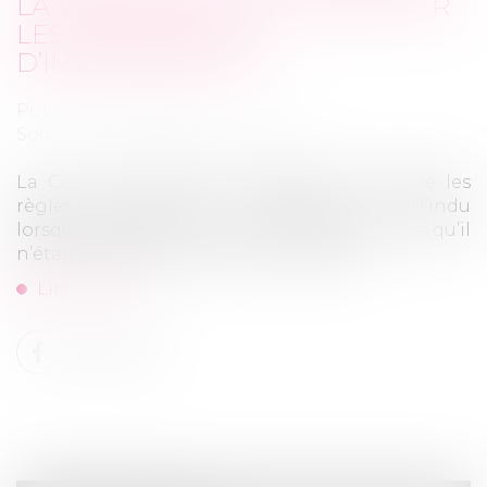
LA VICTIME N’A PAS À RESTITUER
LES PROVISIONS
D’INDEMNISATION !
Publié le :
17/06/2026
Source :
www.lemag-juridique.com
La Cour de cassation rappelle avec netteté les
règles gouvernant la répétition de l’indu
lorsqu’un assureur verse une indemnité alors qu’il
n’était finalement pas tenu à garantie.
Lire la suite