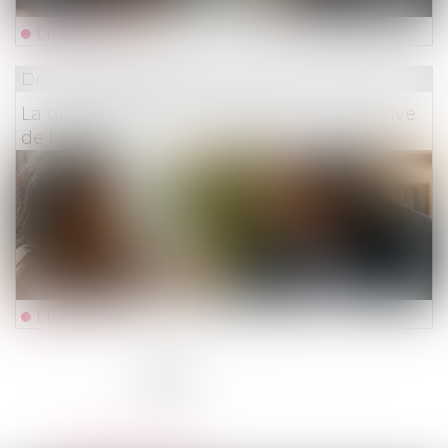
Lire la suite
Droit des assurances
La qualité à agir du souscripteur à l’épreuve
de l’assurance pour compte
Lire la suite
<<
<
1
2
3
4
5
6
7
...
>
>>
Veille juridique