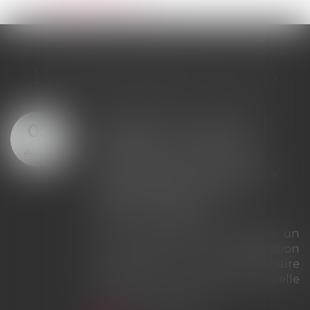
Actualités du cabinet
LES DERNIÈRES ACTUS
Offre provisionnelle : le
29
versement d'une
JUIL.
provision ne suffit pas à
échapper à la sanction
du doublement des
intérêts
La Cour de cassation rappelle que
le simple versement d'une
provision ne saurait tenir lieu
d'offre provisionnelle
d'indemnisation au sens des
articles L. 211-9 et L. 211-13 du Code