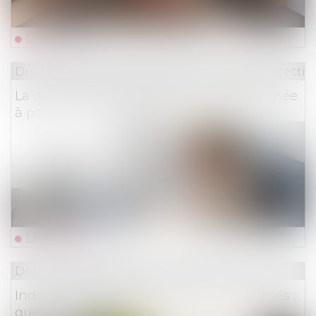
Lire la suite
Droit du travail - Employeurs
/
Droit de la protectio
La durée des arrêts de travail sera plafonnée
à partir du 1er septembre
Lire la suite
Droit des assurances
Indemnisation des catastrophes naturelles :
quelle assurabilité ?