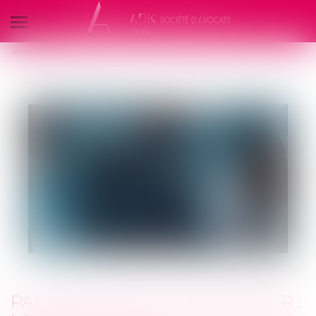
Ouvrir
le
Vous êtes ici :
Les actus
menu
Paiement indu de l’assureur : la victime n’a pas à restituer les provisions
d’indemnisation !
PAIEMENT INDU DE L’ASSUREUR :