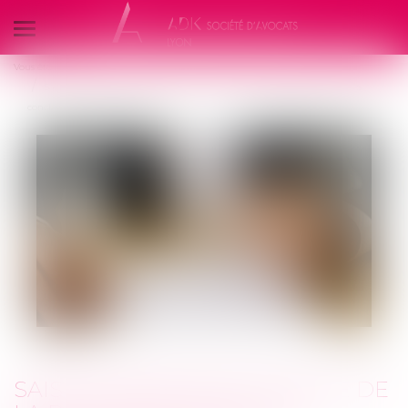
Ouvrir
le
Vous êtes ici :
Les actus
Veille juridique
menu
Saisie immobilière : preuve de la réalité de l’adresse déclarée dans les
conclusions
SAISIE IMMOBILIÈRE : PREUVE DE