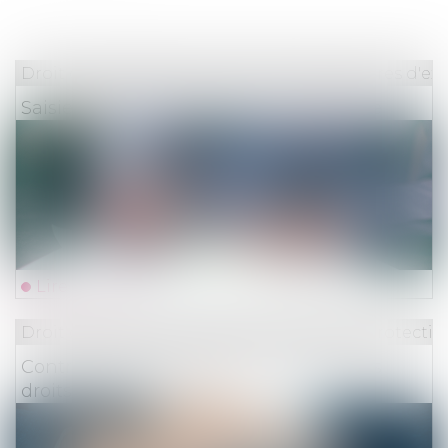
Droit des obligations et des suretés
/
Mesures d'ex
Saisie sur salaire 2022 : calcul et barème
Lire la suite
Droit du travail - Employeurs
/
Droit de la protectio
Contrôle URSSAF : belle victoire pour les
droits des cotisants !