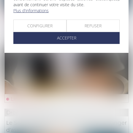
avant de continuer votre visite du site.
Plus d'informations
Lire la suite
CONFIGURER
REFUSER
Droit des obligations et des suretés
/
Mesures d'ex
ACCEPTER
Saisie immobilière : preuve de la réalité de
l’adresse déclarée dans les conclusions
Lire la suite
Droit des assurances
Le Sénat s'oppose à la possibilité de changer
d'assurance emprunteur à tout moment