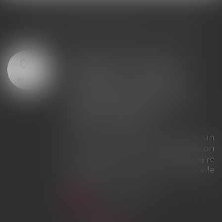
LES DERNIÈRES ACTUS
Offre provisionnelle : le
29
versement d'une
JUIL.
provision ne suffit pas à
échapper à la sanction
du doublement des
intérêts
La Cour de cassation rappelle que
le simple versement d'une
provision ne saurait tenir lieu
d'offre provisionnelle
d'indemnisation au sens des
articles L. 211-9 et L. 211-13 du Code
des assurances. À défaut d'une
véritable offre présentée dans les