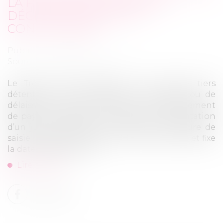
LA RÉALITÉ DE L’ADRESSE
DÉCLARÉE DANS LES
CONCLUSIONS
Publié le :
01/02/2022
Source :
www.actu-juridique.fr
Le Trésor public délivre à une société, tiers
détenteur, un commandement de payer ou de
délaisser après avoir délivré un commandement
de payer au débiteur. Le jugement d’orientation
d’un juge de l’exécution valide la procédure de
saisie immobilière, ordonne la vente forcée et fixe
la date d’adjudication...
Lire la suite