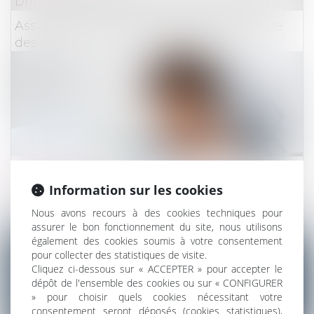
Droit des assurances
Assurances : le démarchage téléphonique
des courtiers plus strictement encadré
Lire la suite
Information sur les cookies
Droit du travail - Employeurs
/
Droit de la protectio
Nous avons recours à des cookies techniques pour
Le droit d’option
assurer le bon fonctionnement du site, nous utilisons
également des cookies soumis à votre consentement
pour collecter des statistiques de visite.
Cliquez ci-dessous sur « ACCEPTER » pour accepter le
dépôt de l'ensemble des cookies ou sur « CONFIGURER
» pour choisir quels cookies nécessitant votre
consentement seront déposés (cookies statistiques),