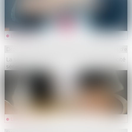
Lire la suite
Droit des obligations et des suretés
/
Mesures d'ex
La saisie immobilière doit avoir une publicité
sérieuse
Lire la suite