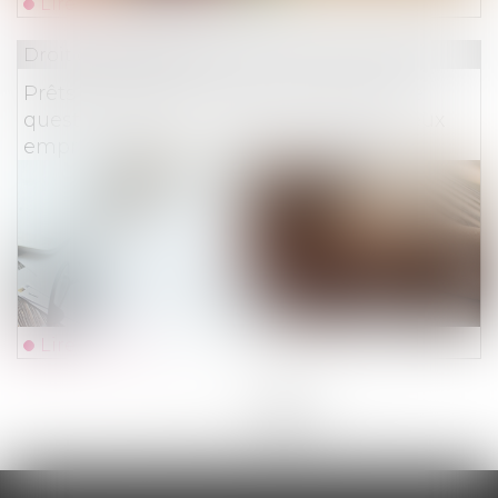
Lire la suite
Droit des assurances
Prêts immobiliers : le Sénat supprime le
questionnaire médical pour de nombreux
emprunteurs
Lire la suite
<<
<
...
32
33
34
35
36
37
38
>
>>