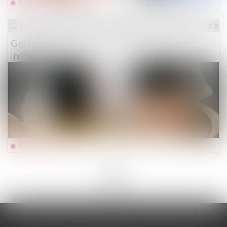
Lire la suite
Droit des obligations et des suretés
/
Mesures d'ex
Gels des avoirs et conséquence sur les
intérêts
Lire la suite
<<
<
1
2
3
4
5
>
>>