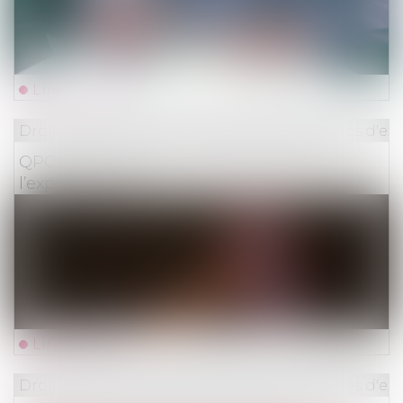
Lire la suite
Droit des obligations et des suretés
/
Mesures d'ex
QPC non renvoyée : indemnisation de
l’expropriation
Lire la suite
Droit des obligations et des suretés
/
Mesures d'ex