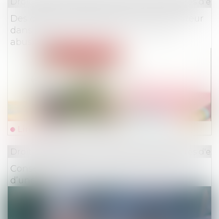
Droit des obligations et des suretés
/
Mesures d'ex
Des dépens engagés par le consommateur
dans le cadre du contrôle des clauses
abusives
Lire la suite
Droit des obligations et des suretés
/
Mesures d'ex
Conséquence de l’irrégularité de forme
d’une expertise