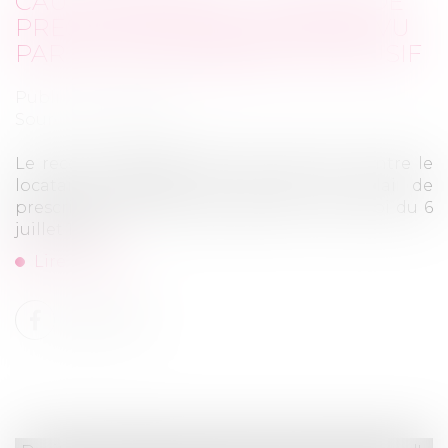
CAUTIONNEMENT : LE DÉLAI DE
PRESCRIPTION DE 3 ANS PRÉVU
PAR LA LOI DE 1989 EST EXCLUSIF
Publié le :
21/06/2022
Source :
www.efl.fr
Le recours subrogatoire de la caution contre le
locataire défaillant est soumis au délai de
prescription triennal de l’article 7-1 de la loi du 6
juillet 1989...
Lire la suite