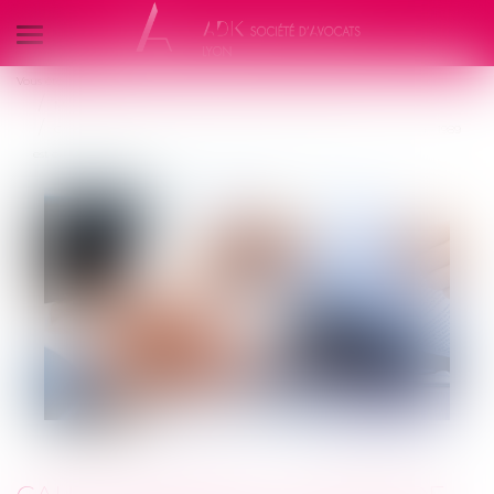
Ouvrir
le
Vous êtes ici :
Accueil
Droit des obligations et des suretés
menu
Mesures d'exécution
Cautionnement : le délai de prescription de 3 ans prévu par la loi de 1989
est exclusif