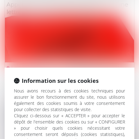
Appel sans représentation obligatoire : une
lettre simple pour le demandeur
Lire la suite
Information sur les cookies
Droit des obligations et des suretés
/
Mesures d'ex
Nous avons recours à des cookies techniques pour
L’action en contribution au passif et le sort
assurer le bon fonctionnement du site, nous utilisons
des cautions associées
également des cookies soumis à votre consentement
pour collecter des statistiques de visite.
Cliquez ci-dessous sur « ACCEPTER » pour accepter le
dépôt de l'ensemble des cookies ou sur « CONFIGURER
» pour choisir quels cookies nécessitant votre
consentement seront déposés (cookies statistiques),