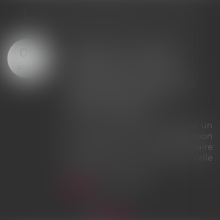
LES DERNIÈRES ACTUS
Cession de créance : le
05
réparateur ne peut
AOÛT
réclamer à l'assureur
davantage que ce que
l'assuré pouvait lui-
même obtenir
La Cour de cassation rappelle un
principe fondamental de la cession
de créance : le cessionnaire
recueille la créance telle qu'elle
existe, avec ses limites...
Lire la suite