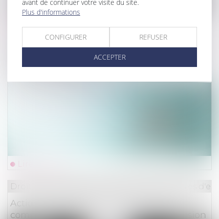
avant de continuer votre visite du site.
Plus d'informations
Lire la suite
CONFIGURER
REFUSER
Droit des obligations et des suretés
/
Mesures d'ex
ACCEPTER
La saisine électronique des tribunaux peut-
elle être obligatoire ?
Lire la suite
Droit des obligations et des suretés
/
Mesures d'ex
Action en paiement d'un découvert en
compte : computation du délai de forclusion