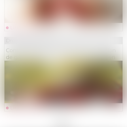
Lire la suite
Droit des assurances
Contrat d’assurance automobile : exclusion
de garantie et primauté du droit européen
Lire la suite
<<
<
1
2
3
4
5
6
7
...
>
>>