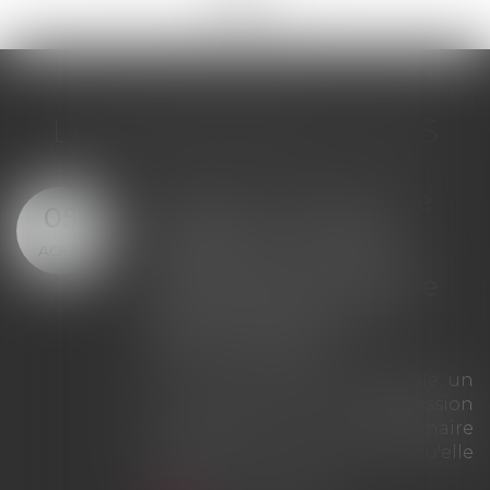
LES DERNIÈRES ACTUS
Offre provisionnelle : le
29
versement d'une
JUIL.
provision ne suffit pas à
échapper à la sanction
du doublement des
intérêts
La Cour de cassation rappelle que
le simple versement d'une
provision ne saurait tenir lieu
d'offre provisionnelle
d'indemnisation au sens des