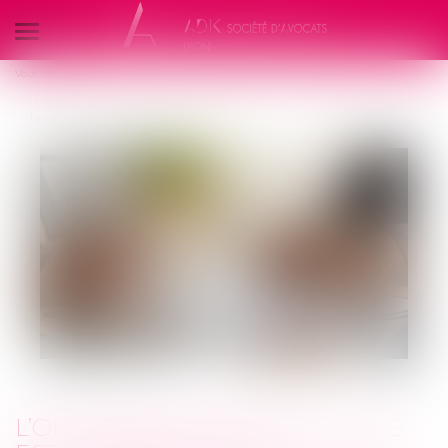
Ouvrir
le
Vous êtes ici :
Accueil
Droit des assurances
menu
L’opposabilité d’une clause est conditionnée à l’information de
l’adhérent
L’OPPOSABILITÉ D’UNE CLAUSE