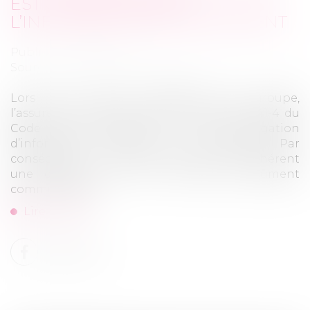
EST CONDITIONNÉE À
L’INFORMATION DE L’ADHÉRENT
Publié le :
12/02/2025
Source :
www.lemag-juridique.com
Lors d’un contrat d’assurance de groupe,
l’assureur est tenu en vertu de l’article L141-4 du
Code des assurances à une obligation
d’information envers les adhérents. Par
conséquent, il ne peut opposer à un adhérent
une clause qui ne lui a pas été dûment
communiquée...
Lire la suite