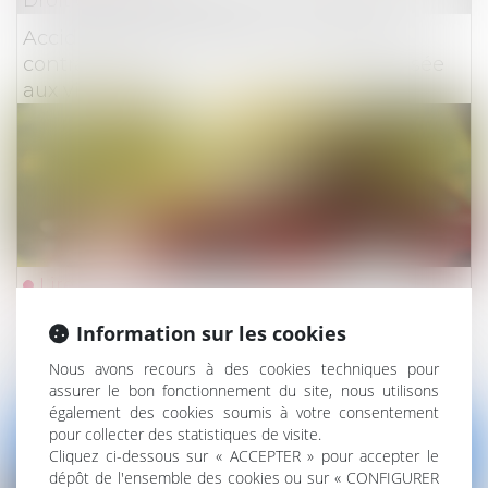
Droit des assurances
Accident de la circulation : la nullité du
contrat d’assurance peut-elle être opposée
aux victimes ?
Lire la suite
Information sur les cookies
Droit des assurances
Nous avons recours à des cookies techniques pour
Catastrophes naturelles : quelles garanties
assurer le bon fonctionnement du site, nous utilisons
pour les pertes de loyers ?
également des cookies soumis à votre consentement
pour collecter des statistiques de visite.
Cliquez ci-dessous sur « ACCEPTER » pour accepter le
dépôt de l'ensemble des cookies ou sur « CONFIGURER