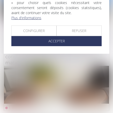
» pour choisir quels cookies nécessitant votre
consentement seront déposés (cookies statistiques),
avant de continuer votre visite du site.
Plus d'informations
Lire la suite
CONFIGURER
REFUSER
Droit des assurances
ACCEPTER
Force obligatoire des contrats et exclusions
de garantie : dernières précisions sur les
conditions d’application des clauses en
matière d’assurance
Lire la suite