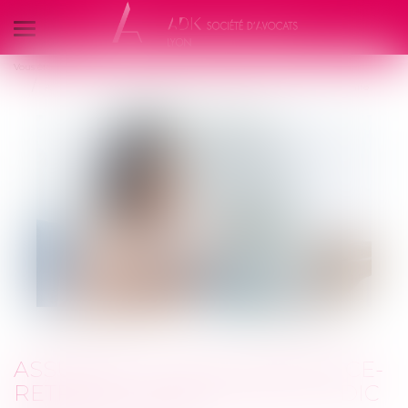
Ouvrir
le
Vous êtes ici :
Accueil
Droit des assurances
menu
Assurance-vie et assurance-retraite : l'adaptation au DIC PRIIPS est faite
ASSURANCE-VIE ET ASSURANCE-
RETRAITE : L'ADAPTATION AU DIC