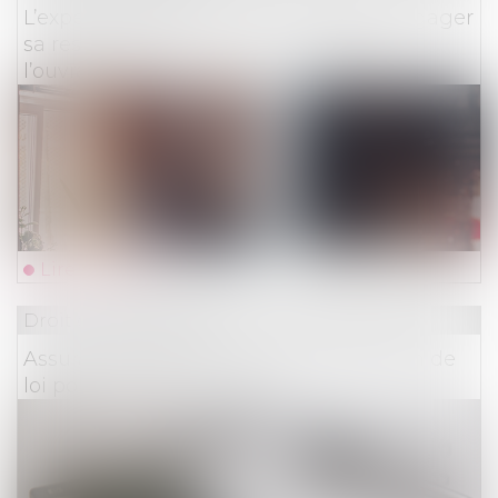
L’expert désigné par l'assureur peut engager
sa responsabilité envers le maître de
l’ouvrage
Lire la suite
Droit des assurances
Assurances affinitaires : une proposition de
loi pour encadrer les abus