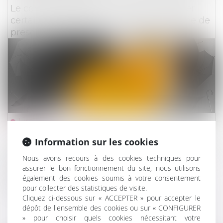
Le contrat d’assurance n’a pas à rappeler
certaines dispositions relatives à la durée de
prescription de la demande de l’assuré
Lire la suite
Information sur les cookies
Droit des assurances
Nous avons recours à des cookies techniques pour
Clause d'exclusion tenant au suicide,
assurer le bon fonctionnement du site, nous utilisons
disposition d’ordre public et contrats
également des cookies soumis à votre consentement
garantissant les accidents corporels
pour collecter des statistiques de visite.
Cliquez ci-dessous sur « ACCEPTER » pour accepter le
dépôt de l'ensemble des cookies ou sur « CONFIGURER
» pour choisir quels cookies nécessitant votre