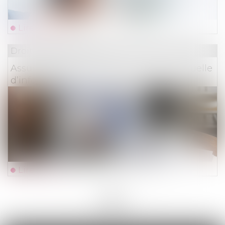
Lire la suite
Droit des assurances
Assurance-vie et obligation précontractuelle
d’information
Lire la suite
<<
<
...
9
10
11
12
13
14
15
...
>
>>