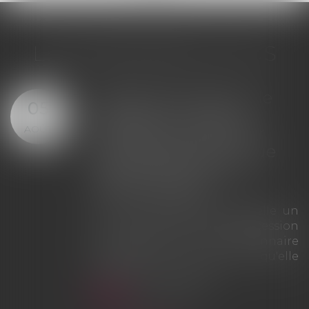
LES DERNIÈRES ACTUS
Offre provisionnelle : le
29
versement d'une
JUIL.
provision ne suffit pas à
échapper à la sanction
du doublement des
intérêts
La Cour de cassation rappelle que
le simple versement d'une
provision ne saurait tenir lieu
d'offre provisionnelle
d'indemnisation au sens des
articles L. 211-9 et L. 211-13 du Code
des assurances. À défaut d'une