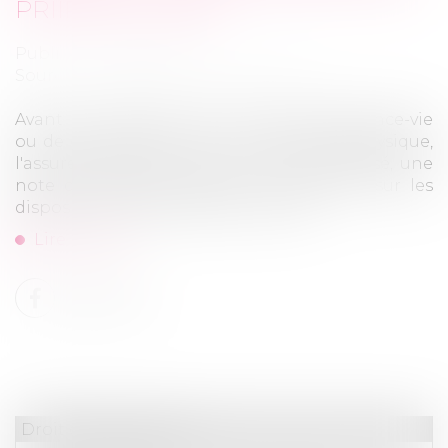
PRIIPS EST FAITE
Publié le :
24/01/2023
Source :
www.editions-legislatives.fr
Avant la conclusion d'un contrat d'assurance-vie
ou de capitalisation par une personne physique,
l'assureur remet à celle-ci, contre récépissé, une
note d'information portant notamment sur les
dispositions essentielles du contrat...
Lire la suite
Droit des assurances