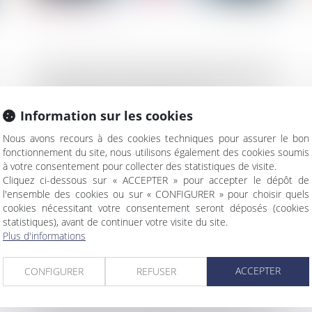
Lire la suite
Droit du travail - Employeurs
/
Droit de la protection sociale
Modulation de la contribution
d’assurance chômage
Information sur les cookies
Nous avons recours à des cookies techniques pour assurer le bon
fonctionnement du site, nous utilisons également des cookies soumis
à votre consentement pour collecter des statistiques de visite.
Cliquez ci-dessous sur « ACCEPTER » pour accepter le dépôt de
l'ensemble des cookies ou sur « CONFIGURER » pour choisir quels
cookies nécessitant votre consentement seront déposés (cookies
statistiques), avant de continuer votre visite du site.
Plus d'informations
Lire la suite
ACCEPTER
CONFIGURER
REFUSER